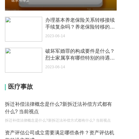
请求书等;2
我可以在苏州申请护照吗？我所在的地方是云南
2023-05-04
办理基本养老保险关系转移接续
手续复杂吗？养老保险转移的环
你好 我想问一下外国人来这里工作没有护照该怎么
节有哪些？
2023-06-14
办？
2023-05-04
破坏军婚罪的构成要件是什么？
烈士家属享有哪些特别的待遇？
如何续签居住证 我的1月7日到期
抚恤金如何领取？_观察
2023-05-04
2023-06-14
中介说商务签转工作签证合法吗 应该向哪个国家机
医疗事故
关报案？
2023-05-04
拆迁补偿法律概念是什么?新拆迁法补偿方式都有
你好 我需要申请去美国结婚的签证 过程是什么？
什么? 当前视点
2023-05-04
拆迁补偿法律概念是什么?新拆迁法补偿方式都有什么? 当前视点
代理权的产生原因是什么？当我国没有外贸经营权
资产评估公司成立需要满足哪些条件？资产评估机
的企业委托外贸公司进出口贸易时，相关当事人的