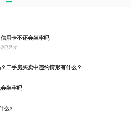
？信用卡不还会坐牢吗
果你已经收
吗？二手房买卖中违约情形有什么？
钱会坐牢吗
什么?
？