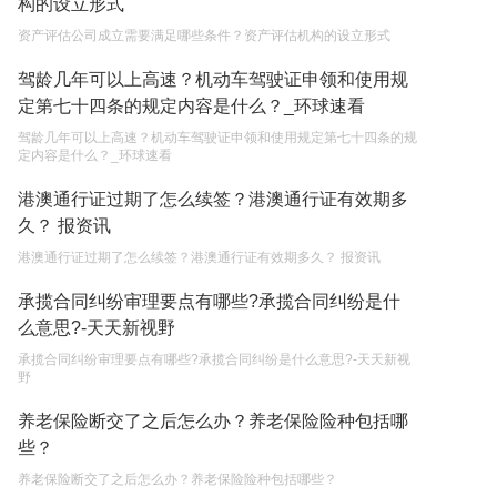
构的设立形式
权利和责任是什么？
2023-05-04
资产评估公司成立需要满足哪些条件？资产评估机构的设立形式
单纯的遗产赠要缴税吗？
驾龄几年可以上高速？机动车驾驶证申领和使用规
2023-05-05
定第七十四条的规定内容是什么？_环球速看
驾龄几年可以上高速？机动车驾驶证申领和使用规定第七十四条的规
定内容是什么？_环球速看
港澳通行证过期了怎么续签？港澳通行证有效期多
久？ 报资讯
港澳通行证过期了怎么续签？港澳通行证有效期多久？ 报资讯
承揽合同纠纷审理要点有哪些?承揽合同纠纷是什
么意思?-天天新视野
承揽合同纠纷审理要点有哪些?承揽合同纠纷是什么意思?-天天新视
野
养老保险断交了之后怎么办？养老保险险种包括哪
些？
养老保险断交了之后怎么办？养老保险险种包括哪些？