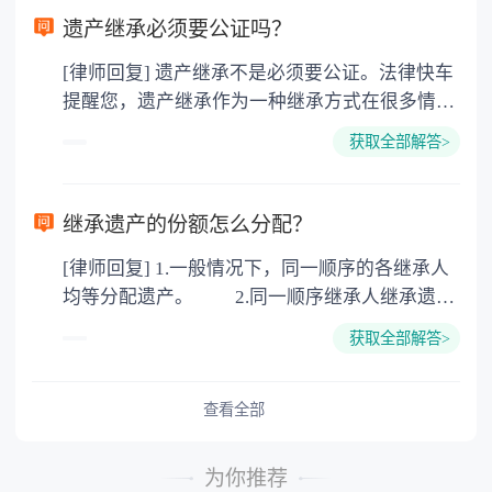
要缴纳公证费，具体如下： 1. 公证费：按房
遗产继承必须要公证吗？
价2%缴纳 2. 评估费：按房价0.5%缴纳
[律师回复] 遗产继承不是必须要公证。法律快车
3. 印花税：按房屋评估价的0.05%缴纳 4. 土
提醒您，遗产继承作为一种继承方式在很多情况
地增值税：按房价1%缴纳 5. 房屋产权登记费：
下都是不需要公证的，当然，如果需要公正的也
100元一件。
获取全部解答>
可以到专门的公证机构去办理，相关程序参照法
律依据。公证不是遗产继承的必经程序。但为了
以防对财产继承发生纠纷，可以对遗产继承进行
继承遗产的份额怎么分配？
公证。所以，只要合法就具有法律效力，不需要
[律师回复] 1.一般情况下，同一顺序的各继承人
公证。
均等分配遗产。 2.同一顺序继承人继承遗产
的份额，一般应当均等。 3.对生活有特殊困
获取全部解答>
难又缺乏劳动能力的继承人，分配遗产时，应当
予以照顾。 4.对被继承人尽了主要扶养义务
或者与被继承人共同生活的继承人，分配遗产
查看全部
时，可以多分。 5.有扶养能力和有扶养条件
的继承人，不尽扶养义务的，分配遗产时，应当
为你推荐