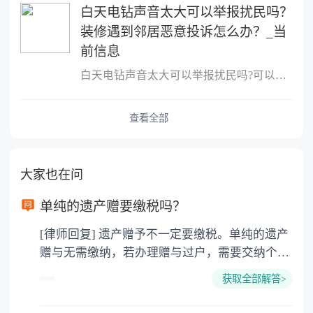
白天电钻声音太大可以举报扰民吗？
装修遇到邻居恶意投诉怎么办？_当
前信息
白天电钻声音太大可以举报扰民吗?可以举报扰民,可以向民警反映或者
查看全部
大家也在问
单纯的遗产赠要缴税吗？
[律师回复] 遗产赠予不一定要缴税。单纯的遗产
赠与无需缴纳，若办理赠与过户，需要交纳个人
所得税、契税和公证费。赠与过户是没有增值税
获取全部解答>
的，因为赠与是被认为是无偿受赠的行为，所以
需要受赠人缴纳个人所得税，同时赠与过户也需