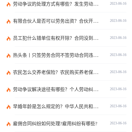
劳动争议的处理方式有哪些？发生劳动纠纷应该先找谁？-世界时讯
2023-06-16
有限合伙人是否可以劳务出资？合伙开公司股权如何分配？-世界微速讯
2023-06-16
员工犯什么错单位有权开除？合同没到期单位解除合同怎么赔偿？ 全球快讯
2023-06-16
热头条丨只签劳务合同不签劳动合同违法吗？劳务合同最长不得超过多久？
2023-06-16
农民怎么交养老保险？农民购买养老保险可以携带哪些证件？
2023-06-16
劳动争议解决途径有哪些？个人劳动纠纷怎样解决？|天天头条
2023-06-16
早婚年龄是怎么规定的？中华人民共和国民法典第一千零四十八条是什么？
2023-06-16
雇佣合同纠纷如何处理?雇用纠纷有哪些?
2023-06-16