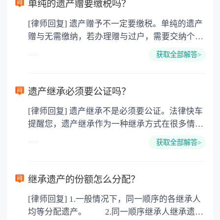
单纯的遗产赠要缴税吗？
[律师回复] 遗产赠予不一定要缴税。单纯的遗产
赠与无需缴纳，若办理赠与过户，需要交纳个人
所得税、契税和公证费。赠与过户是没有增值税
获取全部解答>
的，因为赠与是被认为是无偿受赠的行为，所以
需要受赠人缴纳个人所得税，同时赠与过户也需
要缴纳公证费，具体如下： 1. 公证费：按房
遗产继承必须要公证吗？
价2%缴纳 2. 评估费：按房价0.5%缴纳
[律师回复] 遗产继承不是必须要公证。法律快车
3. 印花税：按房屋评估价的0.05%缴纳 4. 土
提醒您，遗产继承作为一种继承方式在很多情况
地增值税：按房价1%缴纳 5. 房屋产权登记费：
下都是不需要公证的，当然，如果需要公正的也
100元一件。
获取全部解答>
可以到专门的公证机构去办理，相关程序参照法
律依据。公证不是遗产继承的必经程序。但为了
以防对财产继承发生纠纷，可以对遗产继承进行
继承遗产的份额怎么分配？
公证。所以，只要合法就具有法律效力，不需要
[律师回复] 1.一般情况下，同一顺序的各继承人
公证。
均等分配遗产。 2.同一顺序继承人继承遗产