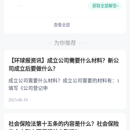
的份额，一般应当均等。 3.对生活有特殊困
获取全部解答>
难又缺乏劳动能力的继承人，分配遗产时，应当
予以照顾。 4.对被继承人尽了主要扶养义务
或者与被继承人共同生活的继承人，分配遗产
查看全部
时，可以多分。 5.有扶养能力和有扶养条件
的继承人，不尽扶养义务的，分配遗产时，应当
为你推荐
不分或者少分。 6.继承人协商同意的，也可
以不均等。
【环球报资讯】成立公司需要什么材料？新公
司成立后要做什么？
成立公司需要什么材料？成立公司需要的材料有：1
填写《公司登记申
2023-06-19
社会保险法第十五条的内容是什么？社会保险