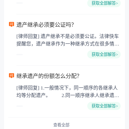
获取全部解答>
的，因为赠与是被认为是无偿受赠的行为，所以
需要受赠人缴纳个人所得税，同时赠与过户也需
要缴纳公证费，具体如下： 1. 公证费：按房
遗产继承必须要公证吗？
价2%缴纳 2. 评估费：按房价0.5%缴纳
[律师回复] 遗产继承不是必须要公证。法律快车
3. 印花税：按房屋评估价的0.05%缴纳 4. 土
提醒您，遗产继承作为一种继承方式在很多情况
地增值税：按房价1%缴纳 5. 房屋产权登记费：
下都是不需要公证的，当然，如果需要公正的也
100元一件。
获取全部解答>
可以到专门的公证机构去办理，相关程序参照法
律依据。公证不是遗产继承的必经程序。但为了
以防对财产继承发生纠纷，可以对遗产继承进行
继承遗产的份额怎么分配？
公证。所以，只要合法就具有法律效力，不需要
[律师回复] 1.一般情况下，同一顺序的各继承人
公证。
均等分配遗产。 2.同一顺序继承人继承遗产
的份额，一般应当均等。 3.对生活有特殊困
获取全部解答>
难又缺乏劳动能力的继承人，分配遗产时，应当
予以照顾。 4.对被继承人尽了主要扶养义务
或者与被继承人共同生活的继承人，分配遗产
查看全部