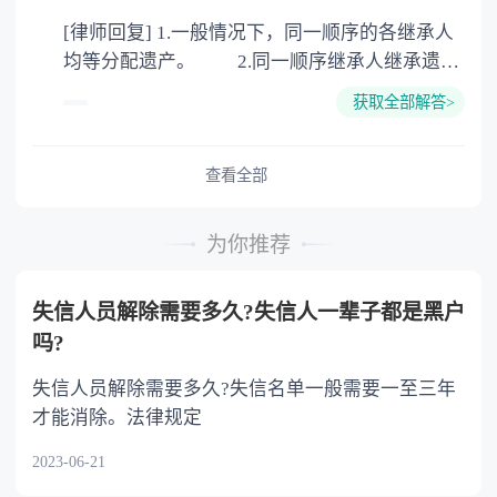
公证。所以，只要合法就具有法律效力，不需要
[律师回复] 1.一般情况下，同一顺序的各继承人
公证。
均等分配遗产。 2.同一顺序继承人继承遗产
的份额，一般应当均等。 3.对生活有特殊困
获取全部解答>
难又缺乏劳动能力的继承人，分配遗产时，应当
予以照顾。 4.对被继承人尽了主要扶养义务
或者与被继承人共同生活的继承人，分配遗产
查看全部
时，可以多分。 5.有扶养能力和有扶养条件
的继承人，不尽扶养义务的，分配遗产时，应当
为你推荐
不分或者少分。 6.继承人协商同意的，也可
以不均等。
失信人员解除需要多久?失信人一辈子都是黑户
吗?
失信人员解除需要多久?失信名单一般需要一至三年
才能消除。法律规定
2023-06-21