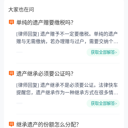
大家也在问
单纯的遗产赠要缴税吗？
[律师回复] 遗产赠予不一定要缴税。单纯的遗产
赠与无需缴纳，若办理赠与过户，需要交纳个人
所得税、契税和公证费。赠与过户是没有增值税
获取全部解答>
的，因为赠与是被认为是无偿受赠的行为，所以
需要受赠人缴纳个人所得税，同时赠与过户也需
要缴纳公证费，具体如下： 1. 公证费：按房
遗产继承必须要公证吗？
价2%缴纳 2. 评估费：按房价0.5%缴纳
[律师回复] 遗产继承不是必须要公证。法律快车
3. 印花税：按房屋评估价的0.05%缴纳 4. 土
提醒您，遗产继承作为一种继承方式在很多情况
地增值税：按房价1%缴纳 5. 房屋产权登记费：
下都是不需要公证的，当然，如果需要公正的也
100元一件。
获取全部解答>
可以到专门的公证机构去办理，相关程序参照法
律依据。公证不是遗产继承的必经程序。但为了
以防对财产继承发生纠纷，可以对遗产继承进行
继承遗产的份额怎么分配？