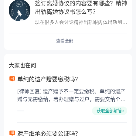
签订离婚协议的内容要有哪些？精神
出轨离婚协议书怎么写？
现在很多人会讨论精神出轨跟肉体出轨到底哪个更严重？这个不同的人
查看全部
大家也在问
单纯的遗产赠要缴税吗？
[律师回复] 遗产赠予不一定要缴税。单纯的遗产
赠与无需缴纳，若办理赠与过户，需要交纳个人
所得税、契税和公证费。赠与过户是没有增值税
获取全部解答>
的，因为赠与是被认为是无偿受赠的行为，所以
需要受赠人缴纳个人所得税，同时赠与过户也需
要缴纳公证费，具体如下： 1. 公证费：按房
遗产继承必须要公证吗？