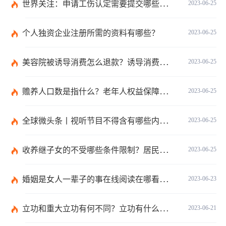
世界关注：申请工伤认定需要提交哪些材料？提出工伤认定申请依据是什么？
2023-06-25
个人独资企业注册所需的资料有哪些？
2023-06-25
美容院被诱导消费怎么退款？诱导消费多少钱可以立案？ 当前短讯
2023-06-25
赡养人口数是指什么？老年人权益保障法第十四条的内容是什么？
2023-06-25
全球微头条丨视听节目不得含有哪些内容？网络视听监管新规的内容是什么？
2023-06-25
收养继子女的不受哪些条件限制？居民收养登记不受限制的情形有哪些？_热议
2023-06-25
婚姻是女人一辈子的事在线阅读在哪看？婚姻是女人一辈子的事讲的什么？|环球今日报
2023-06-23
立功和重大立功有何不同？立功有什么好处？
2023-06-21