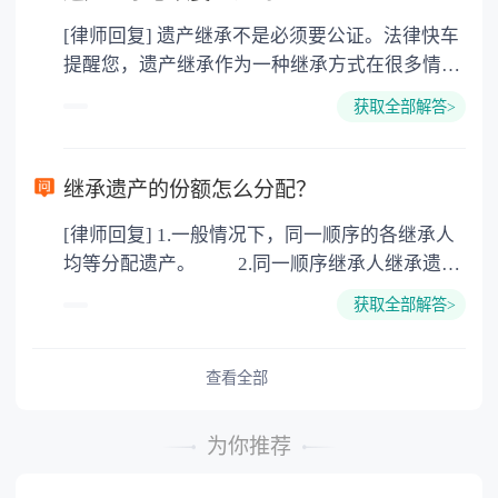
价2%缴纳 2. 评估费：按房价0.5%缴纳
[律师回复] 遗产继承不是必须要公证。法律快车
3. 印花税：按房屋评估价的0.05%缴纳 4. 土
提醒您，遗产继承作为一种继承方式在很多情况
地增值税：按房价1%缴纳 5. 房屋产权登记费：
下都是不需要公证的，当然，如果需要公正的也
100元一件。
获取全部解答>
可以到专门的公证机构去办理，相关程序参照法
律依据。公证不是遗产继承的必经程序。但为了
以防对财产继承发生纠纷，可以对遗产继承进行
继承遗产的份额怎么分配？
公证。所以，只要合法就具有法律效力，不需要
[律师回复] 1.一般情况下，同一顺序的各继承人
公证。
均等分配遗产。 2.同一顺序继承人继承遗产
的份额，一般应当均等。 3.对生活有特殊困
获取全部解答>
难又缺乏劳动能力的继承人，分配遗产时，应当
予以照顾。 4.对被继承人尽了主要扶养义务
或者与被继承人共同生活的继承人，分配遗产
查看全部
时，可以多分。 5.有扶养能力和有扶养条件
的继承人，不尽扶养义务的，分配遗产时，应当
为你推荐
不分或者少分。 6.继承人协商同意的，也可
以不均等。