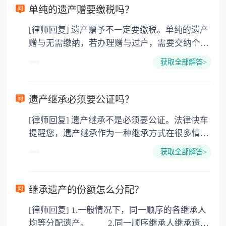
单纯的遗产赠要缴税吗？
[律师回复] 遗产赠予不一定要缴税。单纯的遗产
赠与无需缴纳，若办理赠与过户，需要交纳个人
所得税、契税和公证费。赠与过户是没有增值税
获取全部解答>
的，因为赠与是被认为是无偿受赠的行为，所以
需要受赠人缴纳个人所得税，同时赠与过户也需
要缴纳公证费，具体如下： 1. 公证费：按房
遗产继承必须要公证吗？
价2%缴纳 2. 评估费：按房价0.5%缴纳
[律师回复] 遗产继承不是必须要公证。法律快车
3. 印花税：按房屋评估价的0.05%缴纳 4. 土
提醒您，遗产继承作为一种继承方式在很多情况
地增值税：按房价1%缴纳 5. 房屋产权登记费：
下都是不需要公证的，当然，如果需要公正的也
100元一件。
获取全部解答>
可以到专门的公证机构去办理，相关程序参照法
律依据。公证不是遗产继承的必经程序。但为了
以防对财产继承发生纠纷，可以对遗产继承进行
继承遗产的份额怎么分配？
公证。所以，只要合法就具有法律效力，不需要
[律师回复] 1.一般情况下，同一顺序的各继承人
公证。
均等分配遗产。 2.同一顺序继承人继承遗产