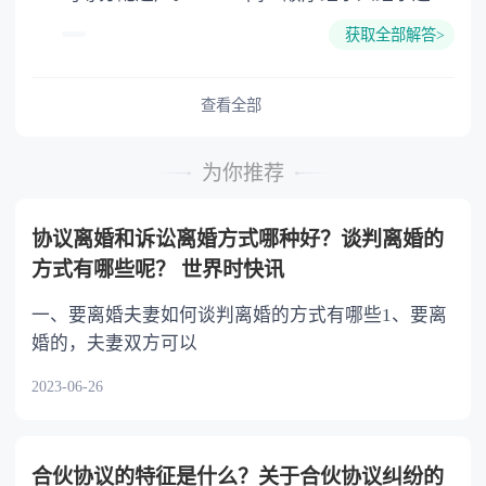
的份额，一般应当均等。 3.对生活有特殊困
获取全部解答>
难又缺乏劳动能力的继承人，分配遗产时，应当
予以照顾。 4.对被继承人尽了主要扶养义务
或者与被继承人共同生活的继承人，分配遗产
查看全部
时，可以多分。 5.有扶养能力和有扶养条件
的继承人，不尽扶养义务的，分配遗产时，应当
为你推荐
不分或者少分。 6.继承人协商同意的，也可
以不均等。
协议离婚和诉讼离婚方式哪种好？谈判离婚的
方式有哪些呢？ 世界时快讯
一、要离婚夫妻如何谈判离婚的方式有哪些1、要离
婚的，夫妻双方可以
2023-06-26
合伙协议的特征是什么？关于合伙协议纠纷的