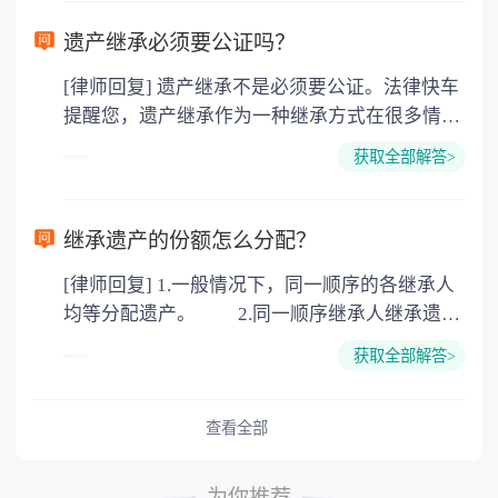
需要受赠人缴纳个人所得税，同时赠与过户也需
要缴纳公证费，具体如下： 1. 公证费：按房
遗产继承必须要公证吗？
价2%缴纳 2. 评估费：按房价0.5%缴纳
[律师回复] 遗产继承不是必须要公证。法律快车
3. 印花税：按房屋评估价的0.05%缴纳 4. 土
提醒您，遗产继承作为一种继承方式在很多情况
地增值税：按房价1%缴纳 5. 房屋产权登记费：
下都是不需要公证的，当然，如果需要公正的也
100元一件。
获取全部解答>
可以到专门的公证机构去办理，相关程序参照法
律依据。公证不是遗产继承的必经程序。但为了
以防对财产继承发生纠纷，可以对遗产继承进行
继承遗产的份额怎么分配？
公证。所以，只要合法就具有法律效力，不需要
[律师回复] 1.一般情况下，同一顺序的各继承人
公证。
均等分配遗产。 2.同一顺序继承人继承遗产
的份额，一般应当均等。 3.对生活有特殊困
获取全部解答>
难又缺乏劳动能力的继承人，分配遗产时，应当
予以照顾。 4.对被继承人尽了主要扶养义务
或者与被继承人共同生活的继承人，分配遗产
查看全部
时，可以多分。 5.有扶养能力和有扶养条件
的继承人，不尽扶养义务的，分配遗产时，应当
为你推荐