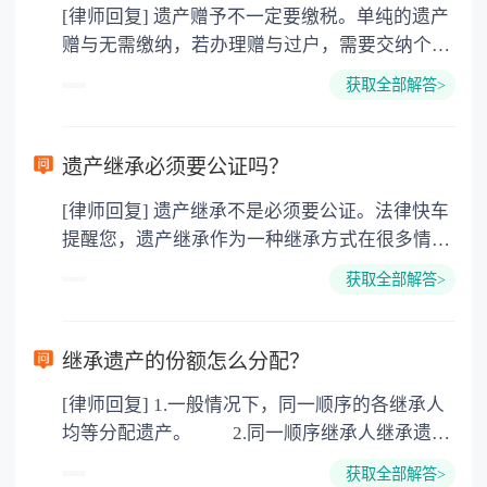
[律师回复] 遗产赠予不一定要缴税。单纯的遗产
赠与无需缴纳，若办理赠与过户，需要交纳个人
所得税、契税和公证费。赠与过户是没有增值税
获取全部解答>
的，因为赠与是被认为是无偿受赠的行为，所以
需要受赠人缴纳个人所得税，同时赠与过户也需
要缴纳公证费，具体如下： 1. 公证费：按房
遗产继承必须要公证吗？
价2%缴纳 2. 评估费：按房价0.5%缴纳
[律师回复] 遗产继承不是必须要公证。法律快车
3. 印花税：按房屋评估价的0.05%缴纳 4. 土
提醒您，遗产继承作为一种继承方式在很多情况
地增值税：按房价1%缴纳 5. 房屋产权登记费：
下都是不需要公证的，当然，如果需要公正的也
100元一件。
获取全部解答>
可以到专门的公证机构去办理，相关程序参照法
律依据。公证不是遗产继承的必经程序。但为了
以防对财产继承发生纠纷，可以对遗产继承进行
继承遗产的份额怎么分配？
公证。所以，只要合法就具有法律效力，不需要
[律师回复] 1.一般情况下，同一顺序的各继承人
公证。
均等分配遗产。 2.同一顺序继承人继承遗产
的份额，一般应当均等。 3.对生活有特殊困
获取全部解答>