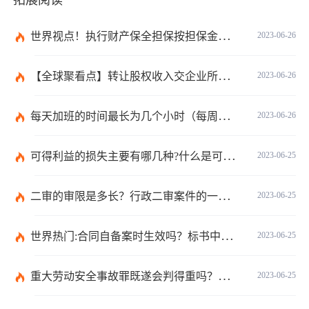
拓展阅读
世界视点！执行财产保全担保按担保金额的1%收取吗？
2023-06-26
【全球聚看点】转让股权收入交企业所得税吗？企业所得税征税原则是什么？
2023-06-26
每天加班的时间最长为几个小时（每周加班不能超过多少小时）
2023-06-26
可得利益的损失主要有哪几种?什么是可得利益？|天天速读
2023-06-25
二审的审限是多长？行政二审案件的一般处理规则是什么?
2023-06-25
世界热门:合同自备案时生效吗？标书中的合同需要全部放上去吗？
2023-06-25
重大劳动安全事故罪既遂会判得重吗？重大劳动安全事故罪与玩忽职守罪的界限是什么？_世界速看
2023-06-25