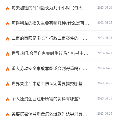
每天加班的时间最长为几个小时（每周加班不能超过多少小时）
2023-06-26
可得利益的损失主要有哪几种?什么是可得利益？|天天速读
2023-06-25
二审的审限是多长？行政二审案件的一般处理规则是什么?
2023-06-25
世界热门:合同自备案时生效吗？标书中的合同需要全部放上去吗？
2023-06-25
重大劳动安全事故罪既遂会判得重吗？重大劳动安全事故罪与玩忽职守罪的界限是什么？_世界速看
2023-06-25
世界关注：申请工伤认定需要提交哪些材料？提出工伤认定申请依据是什么？
2023-06-25
个人独资企业注册所需的资料有哪些？
2023-06-25
美容院被诱导消费怎么退款？诱导消费多少钱可以立案？ 当前短讯
2023-06-25