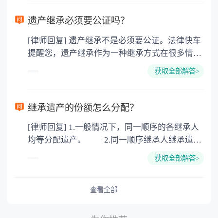
需要受赠人缴纳个人所得税，同时赠与过户也需
要缴纳公证费，具体如下： 1. 公证费：按房
遗产继承必须要公证吗？
价2%缴纳 2. 评估费：按房价0.5%缴纳
[律师回复] 遗产继承不是必须要公证。法律快车
3. 印花税：按房屋评估价的0.05%缴纳 4. 土
提醒您，遗产继承作为一种继承方式在很多情况
地增值税：按房价1%缴纳 5. 房屋产权登记费：
下都是不需要公证的，当然，如果需要公正的也
100元一件。
获取全部解答>
可以到专门的公证机构去办理，相关程序参照法
律依据。公证不是遗产继承的必经程序。但为了
以防对财产继承发生纠纷，可以对遗产继承进行
继承遗产的份额怎么分配？
公证。所以，只要合法就具有法律效力，不需要
[律师回复] 1.一般情况下，同一顺序的各继承人
公证。
均等分配遗产。 2.同一顺序继承人继承遗产
的份额，一般应当均等。 3.对生活有特殊困
获取全部解答>
难又缺乏劳动能力的继承人，分配遗产时，应当
予以照顾。 4.对被继承人尽了主要扶养义务
或者与被继承人共同生活的继承人，分配遗产
查看全部
时，可以多分。 5.有扶养能力和有扶养条件
的继承人，不尽扶养义务的，分配遗产时，应当