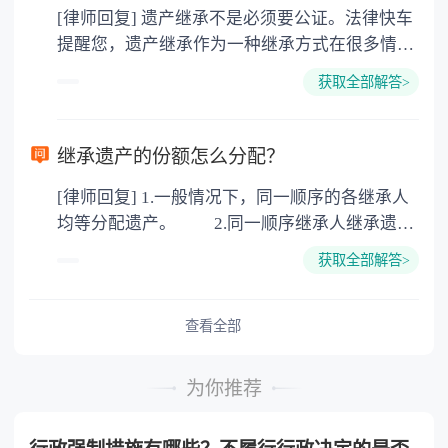
[律师回复] 遗产继承不是必须要公证。法律快车
3. 印花税：按房屋评估价的0.05%缴纳 4. 土
提醒您，遗产继承作为一种继承方式在很多情况
地增值税：按房价1%缴纳 5. 房屋产权登记费：
下都是不需要公证的，当然，如果需要公正的也
100元一件。
获取全部解答>
可以到专门的公证机构去办理，相关程序参照法
律依据。公证不是遗产继承的必经程序。但为了
以防对财产继承发生纠纷，可以对遗产继承进行
继承遗产的份额怎么分配？
公证。所以，只要合法就具有法律效力，不需要
[律师回复] 1.一般情况下，同一顺序的各继承人
公证。
均等分配遗产。 2.同一顺序继承人继承遗产
的份额，一般应当均等。 3.对生活有特殊困
获取全部解答>
难又缺乏劳动能力的继承人，分配遗产时，应当
予以照顾。 4.对被继承人尽了主要扶养义务
或者与被继承人共同生活的继承人，分配遗产
查看全部
时，可以多分。 5.有扶养能力和有扶养条件
的继承人，不尽扶养义务的，分配遗产时，应当
为你推荐
不分或者少分。 6.继承人协商同意的，也可
以不均等。