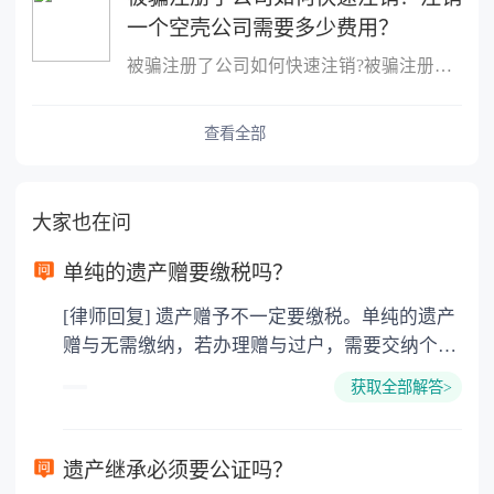
一个空壳公司需要多少费用？
被骗注册了公司如何快速注销?被骗注册公司想注销该公司的注销流程：
查看全部
大家也在问
单纯的遗产赠要缴税吗？
[律师回复] 遗产赠予不一定要缴税。单纯的遗产
赠与无需缴纳，若办理赠与过户，需要交纳个人
所得税、契税和公证费。赠与过户是没有增值税
获取全部解答>
的，因为赠与是被认为是无偿受赠的行为，所以
需要受赠人缴纳个人所得税，同时赠与过户也需
要缴纳公证费，具体如下： 1. 公证费：按房
遗产继承必须要公证吗？
价2%缴纳 2. 评估费：按房价0.5%缴纳