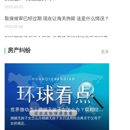
2023-05-05
取保候审已经过期 现在让海关拘留 这是什么情况？
2023-05-04
到德国交了保证金留学 但是孩子的精神方面有问题
保证金可以拿回来吗？
房产纠纷
更多
2023-05-04
我想问一下申请护照需要带什么证件？
2023-05-04
您好：请问从国外进口的费钢税率是多少？非常感
谢！
2023-05-04
世界微动态丨婚姻无效子女怎么办？双相结婚属于无效婚姻吗？
外国旅游签证可以在中国大使馆登记结婚吗？
婚姻无效子女怎么办婚姻无效子女仍适用民法典关于父母子
2023-05-04
女的规定。