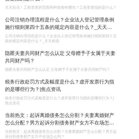
天天短讯！工程变更的范围和种类都有哪些？工程变更指的是什么？
单纯的遗产赠要缴税吗？
公司注销办理流程是什么？企业法人登记管理条例
2023-05-05
施行细则第四十五条的规定内容是什么？_天天精
选
公司注销办理流程是什么？企业法人登记管理条例施行细则第四十五
条的规定内容是什么？_天天精选
隐匿夫妻共同财产怎么认定 父母赠予子女属于夫妻
共同财产吗？
隐匿夫妻共同财产怎么认定 父母赠予子女属于夫妻共同财产吗？
税务行政处罚方式及幅度是什么？虚开发票行为指
的是哪些行为？|焦点资讯
税务行政处罚方式及幅度是什么？虚开发票行为指的是哪些行为？|
焦点资讯
当前热文：起诉离婚债务怎么分割？夫妻离婚财产
怎么分配？男方起诉分割债务财产女方不在场怎么
判？
当前热文：起诉离婚债务怎么分割？夫妻离婚财产怎么分配？男方起
诉分割债务财产女方不在场怎么判？