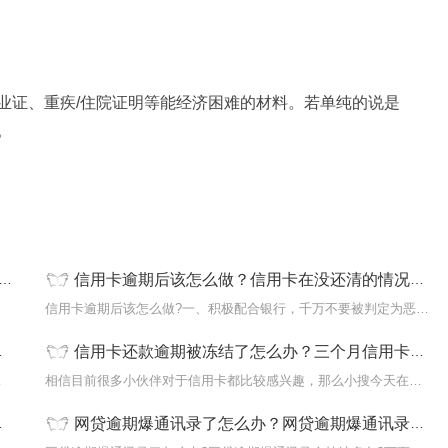
业证、重疾/住院证明等能经济困难的材料。若单纯的说是
。
信用卡逾期后该怎么做？信用卡在没还清的情况能否再透支？
网上也
信用卡逾期后该怎么做?一、积极配合银行，千万不要被判定为恶意透支
信用卡还款逾期被冻结了怎么办？三个月信用卡逾期后果是什么？
下面是小编
相信目前很多小伙伴对于信用卡都比较感兴趣，那么小搜今天在网上也
网贷逾期爆通讯录了怎么办？网贷逾期爆通讯录会持续多久？|今日热门