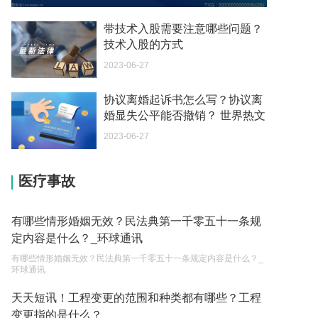
我可以在苏州申请护照吗？我所在的地方是云南
2023-05-04
带技术入股需要注意哪些问题？
技术入股的方式
你好 我想问一下外国人来这里工作没有护照该怎么
2023-06-27
办？
2023-05-04
协议离婚起诉书怎么写？协议离
婚显失公平能否撤销？ 世界热文
如何续签居住证 我的1月7日到期
2023-05-04
2023-06-27
中介说商务签转工作签证合法吗 应该向哪个国家机
医疗事故
关报案？
2023-05-04
有哪些情形婚姻无效？民法典第一千零五十一条规
你好 我需要申请去美国结婚的签证 过程是什么？
定内容是什么？_环球通讯
2023-05-04
有哪些情形婚姻无效？民法典第一千零五十一条规定内容是什么？_
环球通讯
代理权的产生原因是什么？当我国没有外贸经营权
的企业委托外贸公司进出口贸易时，相关当事人的
天天短讯！工程变更的范围和种类都有哪些？工程
权利和责任是什么？
变更指的是什么？
2023-05-04