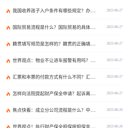
我国收养孩子入户条件有哪些规定？办理收养登记的事实收养情况有几种？
2023-06-27
国际贸易流程是什么？国际贸易的具体流程的内容都有哪些？
2023-06-27
籍贯填写规范是怎样的？籍贯的正确填写规范是什么？-天天微动态
2023-06-27
世界观点：物业不让进车报警有用吗？小区不让业主进车该怎么投诉？
2023-06-27
汇票和本票的付款方式有什么不同？汇票和本票包含的交易数有什么不同？ 环球今热点
2023-06-27
怎样向法院提起财产保全申请？起诉离婚能申请财产保全吗？_全球快播
2023-06-27
焦点快看：成立分公司流程是什么？中华人民共和国公司登记管理条例第四十七条是什么？
2023-06-26
世界视点！执行财产保全担保按担保金额的1%收取吗？
2023-06-26