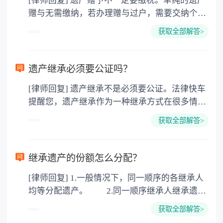
[律师回复] 遗产赠予不一定要缴税。单纯的遗产
赠与无需缴纳，若办理赠与过户，需要交纳个人
所得税、契税和公证费。赠与过户是没有增值税
获取全部解答>
的，因为赠与是被认为是无偿受赠的行为，所以
需要受赠人缴纳个人所得税，同时赠与过户也需
要缴纳公证费，具体如下： 1. 公证费：按房
遗产继承必须要公证吗？
价2%缴纳 2. 评估费：按房价0.5%缴纳
[律师回复] 遗产继承不是必须要公证。法律快车
3. 印花税：按房屋评估价的0.05%缴纳 4. 土
提醒您，遗产继承作为一种继承方式在很多情况
地增值税：按房价1%缴纳 5. 房屋产权登记费：
下都是不需要公证的，当然，如果需要公正的也
100元一件。
获取全部解答>
可以到专门的公证机构去办理，相关程序参照法
律依据。公证不是遗产继承的必经程序。但为了
以防对财产继承发生纠纷，可以对遗产继承进行
继承遗产的份额怎么分配？
公证。所以，只要合法就具有法律效力，不需要
[律师回复] 1.一般情况下，同一顺序的各继承人
公证。
均等分配遗产。 2.同一顺序继承人继承遗产
的份额，一般应当均等。 3.对生活有特殊困
获取全部解答>
难又缺乏劳动能力的继承人，分配遗产时，应当