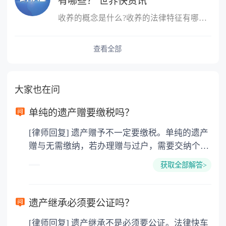
有哪些？ 世界快资讯
收养的概念是什么?收养的法律特征有哪些?收养，是指自然人领养他人
查看全部
大家也在问
单纯的遗产赠要缴税吗？
[律师回复] 遗产赠予不一定要缴税。单纯的遗产
赠与无需缴纳，若办理赠与过户，需要交纳个人
所得税、契税和公证费。赠与过户是没有增值税
获取全部解答>
的，因为赠与是被认为是无偿受赠的行为，所以
需要受赠人缴纳个人所得税，同时赠与过户也需
要缴纳公证费，具体如下： 1. 公证费：按房
遗产继承必须要公证吗？
价2%缴纳 2. 评估费：按房价0.5%缴纳
[律师回复] 遗产继承不是必须要公证。法律快车
3. 印花税：按房屋评估价的0.05%缴纳 4. 土