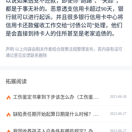
以说如果透支不还款，即使你“跑路”、“失踪”，
都是于事无补的。恶意透支信用卡超过90天，银
行就可以进行起诉。并且很多银行信用卡中心将
信用卡还款催收工作交给“
讨债
公司”处理，他们
是会直接到持卡人的住所甚至是老家追债的。
声明:以上内容由相关作者结合政策法规整理发布，若内容有误可
通过意见反馈联系删除
拓展阅读
工伤鉴定书拿到下步该怎么办（工伤鉴定后要是对伤残等级结论不服怎么办）
2023-06-28
缺陷责任期开始起算日期是什么时候？缺陷责任终止证书签发的必要条件是什么？
2023-06-27
我国收养孩子入户条件有哪些规定？办理收养登记的事实收养情况有几种？
2023-06-27