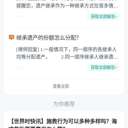
提醒您，遗产继承作为一种继承方式在很多情况
地增值税：按房价1%缴纳 5. 房屋产权登记费：
下都是不需要公证的，当然，如果需要公正的也
100元一件。
获取全部解答>
可以到专门的公证机构去办理，相关程序参照法
律依据。公证不是遗产继承的必经程序。但为了
以防对财产继承发生纠纷，可以对遗产继承进行
继承遗产的份额怎么分配？
公证。所以，只要合法就具有法律效力，不需要
[律师回复] 1.一般情况下，同一顺序的各继承人
公证。
均等分配遗产。 2.同一顺序继承人继承遗产
的份额，一般应当均等。 3.对生活有特殊困
获取全部解答>
难又缺乏劳动能力的继承人，分配遗产时，应当
予以照顾。 4.对被继承人尽了主要扶养义务
或者与被继承人共同生活的继承人，分配遗产
查看全部
时，可以多分。 5.有扶养能力和有扶养条件
的继承人，不尽扶养义务的，分配遗产时，应当
为你推荐
不分或者少分。 6.继承人协商同意的，也可
以不均等。
【世界时快讯】施救行为可以多种多样吗？海