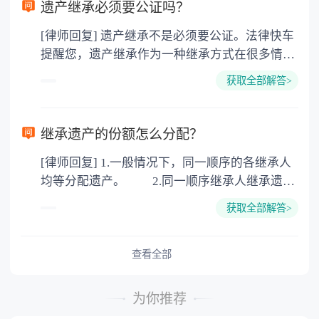
要缴纳公证费，具体如下： 1. 公证费：按房
遗产继承必须要公证吗？
价2%缴纳 2. 评估费：按房价0.5%缴纳
[律师回复] 遗产继承不是必须要公证。法律快车
3. 印花税：按房屋评估价的0.05%缴纳 4. 土
提醒您，遗产继承作为一种继承方式在很多情况
地增值税：按房价1%缴纳 5. 房屋产权登记费：
下都是不需要公证的，当然，如果需要公正的也
100元一件。
获取全部解答>
可以到专门的公证机构去办理，相关程序参照法
律依据。公证不是遗产继承的必经程序。但为了
以防对财产继承发生纠纷，可以对遗产继承进行
继承遗产的份额怎么分配？
公证。所以，只要合法就具有法律效力，不需要
[律师回复] 1.一般情况下，同一顺序的各继承人
公证。
均等分配遗产。 2.同一顺序继承人继承遗产
的份额，一般应当均等。 3.对生活有特殊困
获取全部解答>
难又缺乏劳动能力的继承人，分配遗产时，应当
予以照顾。 4.对被继承人尽了主要扶养义务
或者与被继承人共同生活的继承人，分配遗产
查看全部
时，可以多分。 5.有扶养能力和有扶养条件
的继承人，不尽扶养义务的，分配遗产时，应当
为你推荐
不分或者少分。 6.继承人协商同意的，也可