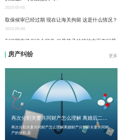
2023-05-05
取保候审已经过期 现在让海关拘留 这是什么情况？
2023-05-04
到德国交了保证金留学 但是孩子的精神方面有问题
保证金可以拿回来吗？
房产纠纷
更多
2023-05-04
我想问一下申请护照需要带什么证件？
2023-05-04
您好：请问从国外进口的费钢税率是多少？非常感
谢！
2023-05-04
再次分割夫妻共同财产怎么理解 离婚后二次分割财产条件?
外国旅游签证可以在中国大使馆登记结婚吗？
再次分割夫妻共同财产怎么理解离婚财产分割即夫妻共同财
2023-05-04
产的分割,是