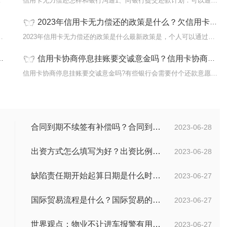
诉取决于具
信用卡无力偿还怎样和银行沟通1、向银行提交还款计划：可以通过分期
2023年信用卡无力偿还的政策是什么？欠信用卡2万多久会被起诉吗？
原债权人：与信用卡发卡行联系，了
2023年信用卡无力偿还的政策是什么最新政策是，个人可以通过申请破
信用卡协商停息挂账要交诚意金吗？信用卡协商还完本金后卡还可以用吗？ 环球信息
度，就
信用卡协商停息挂账要交诚意金吗?有些银行会需要付个还款意愿诚意金
合同到期不续签有补偿吗？合同到期未提前30天通知怎么赔偿？ 当前速看
2023-06-28
出资方式怎么填写为好？出资比例怎么填写？
2023-06-28
缺陷责任期开始起算日期是什么时候？缺陷责任终止证书签发的必要条件是什么？
2023-06-27
国际贸易流程是什么？国际贸易的具体流程的内容都有哪些？
2023-06-27
世界观点：物业不让进车报警有用吗？小区不让业主进车该怎么投诉？
2023-06-27