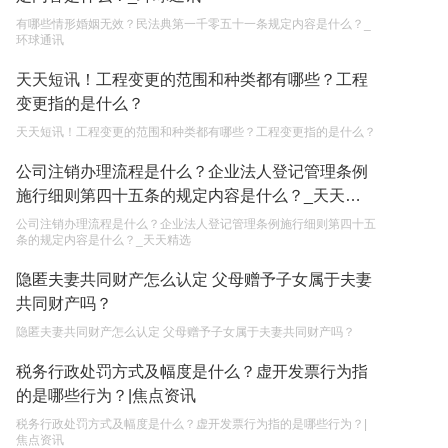
有哪些情形婚姻无效？民法典第一千零五十一条规定内容是什么？_
单纯的遗产赠要缴税吗？
环球通讯
2023-05-05
天天短讯！工程变更的范围和种类都有哪些？工程
变更指的是什么？
天天短讯！工程变更的范围和种类都有哪些？工程变更指的是什么？
公司注销办理流程是什么？企业法人登记管理条例
施行细则第四十五条的规定内容是什么？_天天精
选
公司注销办理流程是什么？企业法人登记管理条例施行细则第四十五
条的规定内容是什么？_天天精选
隐匿夫妻共同财产怎么认定 父母赠予子女属于夫妻
共同财产吗？
隐匿夫妻共同财产怎么认定 父母赠予子女属于夫妻共同财产吗？
税务行政处罚方式及幅度是什么？虚开发票行为指
的是哪些行为？|焦点资讯
税务行政处罚方式及幅度是什么？虚开发票行为指的是哪些行为？|
焦点资讯