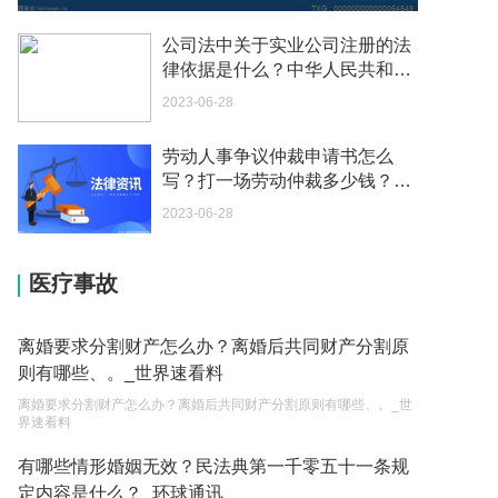
我可以在苏州申请护照吗？我所在的地方是云南
2023-05-04
公司法中关于实业公司注册的法
律依据是什么？中华人民共和国
你好 我想问一下外国人来这里工作没有护照该怎么
公司法第二十三条是什么？ 当前
2023-06-28
办？
速看
2023-05-04
劳动人事争议仲裁申请书怎么
写？打一场劳动仲裁多少钱？_
如何续签居住证 我的1月7日到期
全球今头条
2023-05-04
2023-06-28
中介说商务签转工作签证合法吗 应该向哪个国家机
医疗事故
关报案？
2023-05-04
离婚要求分割财产怎么办？离婚后共同财产分割原
你好 我需要申请去美国结婚的签证 过程是什么？
则有哪些、。_世界速看料
2023-05-04
离婚要求分割财产怎么办？离婚后共同财产分割原则有哪些、。_世
界速看料
代理权的产生原因是什么？当我国没有外贸经营权
的企业委托外贸公司进出口贸易时，相关当事人的
有哪些情形婚姻无效？民法典第一千零五十一条规
权利和责任是什么？
定内容是什么？_环球通讯
2023-05-04