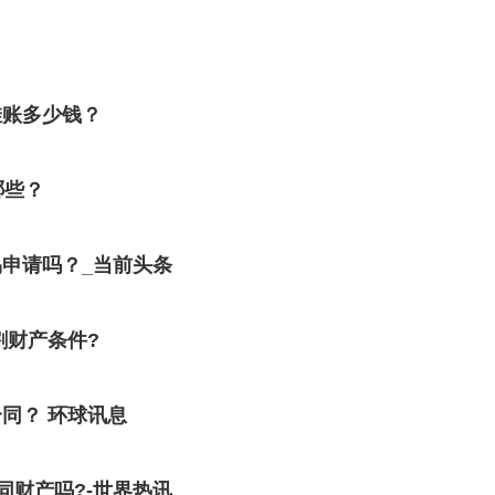
挂账多少钱？
哪些？
申请吗？_当前头条
割财产条件?
同？ 环球讯息
同财产吗?-世界热讯