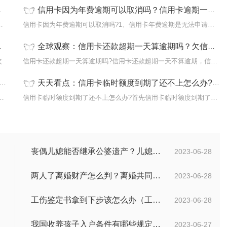
信用卡因为年费逾期可以取消吗？信用卡逾期一年怎么办？-天天热文
办理完停息挂账后，银行就不会继
信用卡因为年费逾期可以取消吗?1、信用卡年费逾期是无法申请消除的
全球观察：信用卡还款超期一天算逾期吗？欠信用卡的钱逾期多久会被起诉?
次
信用卡还款超期一天算逾期吗?信用卡还款超期一天不算逾期，信用卡逾
天天看点：信用卡临时额度到期了还不上怎么办?信用卡的临时额度可以分期吗？
信用卡不交年费也是会算做信用卡逾期的，一
信用卡临时额度到期了还不上怎么办?首先信用卡临时额度到期了并非要
丧偶儿媳能否继承公婆遗产？儿媳有没有赡养老人的义务？
2023-06-28
两人了离婚财产怎么判？离婚共同财产有哪些？_焦点快报
2023-06-28
工伤鉴定书拿到下步该怎么办（工伤鉴定后要是对伤残等级结论不服怎么办）
2023-06-28
我国收养孩子入户条件有哪些规定？办理收养登记的事实收养情况有几种？
2023-06-27