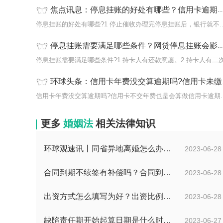
焦点讯息：停息挂账的好处有哪些？信用卡逾期可以去柜台处理吗？
停息挂账的好处有哪些?1 停止催收
停息挂账需要满足哪些条件？网贷停息挂账会影响信用卡使用吗？_今日精选
停息挂账需要满足哪些条件?1 持卡人有还款意愿。2 持卡人有二
环球头条：信用卡年费没交算逾期吗?信用卡未缴纳年费一般会产生什么影响？
信用卡年费没交算逾期吗?
更多
婚姻法
相关法律知识
环球观速讯丨同省异地离婚怎么办理？夫妻异地离婚须准备哪些资料？
2023-06-28
合同到期不续签有补偿吗？合同到期未提前30天通知怎么赔偿？ 当前速看
2023-06-28
出资方式怎么填写为好？出资比例怎么填写？
2023-06-28
缺陷责任期开始起算日期是什么时候？缺陷责任终止证书签发的必要条件是什么？
2023-06-27