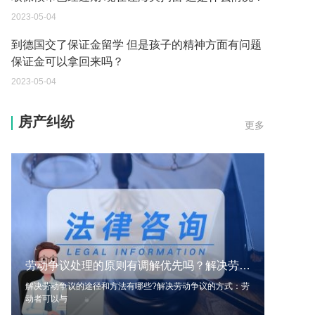
2023-05-04
到德国交了保证金留学 但是孩子的精神方面有问题
保证金可以拿回来吗？
2023-05-04
我想问一下申请护照需要带什么证件？
房产纠纷
更多
2023-05-04
您好：请问从国外进口的费钢税率是多少？非常感
谢！
2023-05-04
外国旅游签证可以在中国大使馆登记结婚吗？
2023-05-04
劳动争议处理的原则有调解优先吗？解决劳动争议的途径和方法有哪些？-每日速看
我可以在苏州申请护照吗？我所在的地方是云南
解决劳动争议的途径和方法有哪些?解决劳动争议的方式：劳
2023-05-04
动者可以与