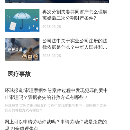
你好 我想问一下外国人来这里工作没有护照该怎么
办？
再次分割夫妻共同财产怎么理解
2023-05-04
离婚后二次分割财产条件?
2023-06-28
如何续签居住证 我的1月7日到期
2023-05-04
公司法中关于实业公司注册的法
律依据是什么？中华人民共和国
中介说商务签转工作签证合法吗 应该向哪个国家机
公司法第二十三条是什么？ 当前
关报案？
2023-06-28
速看
2023-05-04
医疗事故
你好 我需要申请去美国结婚的签证 过程是什么？
2023-05-04
环球报道:审理票据纠纷案件过程中发现犯罪的要中
代理权的产生原因是什么？当我国没有外贸经营权
止审理吗？票据丧失的补救方式有哪些？
的企业委托外贸公司进出口贸易时，相关当事人的
环球报道:审理票据纠纷案件过程中发现犯罪的要中止审理吗？票据
权利和责任是什么？
2023-05-04
丧失的补救方式有哪些？
单纯的遗产赠要缴税吗？
网上可以申请劳动仲裁吗？申请劳动仲裁是免费的
吗？|全球观焦点
2023-05-05