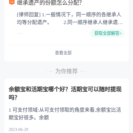
以防对财产继承发生纠纷，可以对遗产继承进行
继承遗产的份额怎么分配？
公证。所以，只要合法就具有法律效力，不需要
[律师回复] 1.一般情况下，同一顺序的各继承人
公证。
均等分配遗产。 2.同一顺序继承人继承遗产
的份额，一般应当均等。 3.对生活有特殊困
获取全部解答>
难又缺乏劳动能力的继承人，分配遗产时，应当
予以照顾。 4.对被继承人尽了主要扶养义务
或者与被继承人共同生活的继承人，分配遗产
查看全部
时，可以多分。 5.有扶养能力和有扶养条件
的继承人，不尽扶养义务的，分配遗产时，应当
为你推荐
不分或者少分。 6.继承人协商同意的，也可
以不均等。
余额宝和活期宝哪个好？活期宝可以随时提现
吗？
1 可支付领域:从可支付领取的角度来看,余额宝比活
期宝好很多。余额
2023-06-29