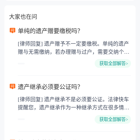
大家也在问
单纯的遗产赠要缴税吗？
[律师回复] 遗产赠予不一定要缴税。单纯的遗产
赠与无需缴纳，若办理赠与过户，需要交纳个人
所得税、契税和公证费。赠与过户是没有增值税
获取全部解答>
的，因为赠与是被认为是无偿受赠的行为，所以
需要受赠人缴纳个人所得税，同时赠与过户也需
要缴纳公证费，具体如下： 1. 公证费：按房
遗产继承必须要公证吗？
价2%缴纳 2. 评估费：按房价0.5%缴纳
[律师回复] 遗产继承不是必须要公证。法律快车
3. 印花税：按房屋评估价的0.05%缴纳 4. 土
提醒您，遗产继承作为一种继承方式在很多情况
地增值税：按房价1%缴纳 5. 房屋产权登记费：
下都是不需要公证的，当然，如果需要公正的也
100元一件。
获取全部解答>
可以到专门的公证机构去办理，相关程序参照法
律依据。公证不是遗产继承的必经程序。但为了