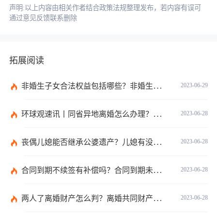
声明:以上内容由相关作者结合政策法规整理发布，若内容有误可
通过意见反馈联系删除
拓展阅读
非婚生子女合法权益包括哪些？非婚生子女继承财产的条件是什么？ 全球热点评
2023-06-29
环球观速讯丨同省异地离婚怎么办理？夫妻异地离婚须准备哪些资料？
2023-06-28
丧偶儿媳能否继承公婆遗产？儿媳有没有赡养老人的义务？
2023-06-28
合同到期不续签有补偿吗？合同到期未提前30天通知怎么赔偿？ 当前速看
2023-06-28
两人了离婚财产怎么判？离婚共同财产有哪些？_焦点快报
2023-06-28