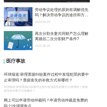
你好 我想问一下外国人来这里工作没有护照该怎么
办？
劳动争议处理的原则有调解优先
2023-05-04
吗？解决劳动争议的途径和方法
有哪些？-每日速看
2023-06-29
如何续签居住证 我的1月7日到期
2023-05-04
再次分割夫妻共同财产怎么理解
离婚后二次分割财产条件?
中介说商务签转工作签证合法吗 应该向哪个国家机
关报案？
2023-06-28
2023-05-04
医疗事故
你好 我需要申请去美国结婚的签证 过程是什么？
2023-05-04
环球报道:审理票据纠纷案件过程中发现犯罪的要中
代理权的产生原因是什么？当我国没有外贸经营权
止审理吗？票据丧失的补救方式有哪些？
的企业委托外贸公司进出口贸易时，相关当事人的
环球报道:审理票据纠纷案件过程中发现犯罪的要中止审理吗？票据
权利和责任是什么？
2023-05-04
丧失的补救方式有哪些？
单纯的遗产赠要缴税吗？
网上可以申请劳动仲裁吗？申请劳动仲裁是免费的
吗？|全球观焦点
2023-05-05