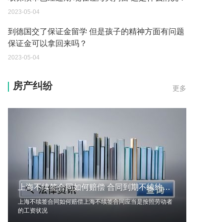
2023-05-04
到德国交了保证金留学 但是孩子的精神方面有问题
保证金可以拿回来吗？
2023-05-04
我想问一下申请护照需要带什么证件？
房产纠纷
更多
2023-05-04
您好：请问从国外进口的费钢税率是多少？非常感
谢！
2023-05-04
外国旅游签证可以在中国大使馆登记结婚吗？
2023-05-04
上海不续签合同如何赔偿 合同到期不续约赔偿多少？
我可以在苏州申请护照吗？我所在的地方是云南
上海不续签合同如何赔偿上海不续签合同应当是按照劳动者
2023-05-04
的工资状况