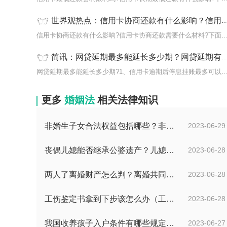
世界观热点：信用卡协商还款有什么影响？信用卡协商还款需要什么材料？
信用卡协商还款有什么影响?信用卡协商还款需要什么材料?
简讯：网贷延期最多能延长多少期？网贷延期有什么好处坏处?
网贷延期最多能延长多少期?1、信用卡逾期后停息挂账最多
更多
婚姻法
相关法律知识
非婚生子女合法权益包括哪些？非婚生子女继承财产的条件是什么？ 全球热点评
2023-06-29
丧偶儿媳能否继承公婆遗产？儿媳有没有赡养老人的义务？
2023-06-28
两人了离婚财产怎么判？离婚共同财产有哪些？_焦点快报
2023-06-28
工伤鉴定书拿到下步该怎么办（工伤鉴定后要是对伤残等级结论不服怎么办）
2023-06-28
我国收养孩子入户条件有哪些规定？办理收养登记的事实收养情况有几种？
2023-06-27