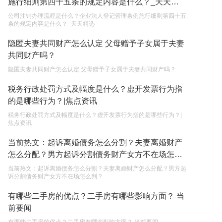
施行细则第四十五条的规定内容是什么？_天天精
2023-05-05
选
公司注销办理流程是什么？企业法人登记管理条例施行细则第四十五
条的规定内容是什么？_天天精选
继承遗产的份额怎么分配？
隐匿夫妻共同财产怎么认定 父母赠予子女属于夫妻
2023-05-05
共同财产吗？
隐匿夫妻共同财产怎么认定 父母赠予子女属于夫妻共同财产吗？
税务行政处罚方式及幅度是什么？虚开发票行为指
的是哪些行为？|焦点资讯
税务行政处罚方式及幅度是什么？虚开发票行为指的是哪些行为？|
焦点资讯
当前热文：起诉离婚债务怎么分割？夫妻离婚财产
怎么分配？男方起诉分割债务财产女方不在场怎么
判？
当前热文：起诉离婚债务怎么分割？夫妻离婚财产怎么分配？男方起
诉分割债务财产女方不在场怎么判？
有哪些二手房的优点？二手房有哪些影响方面？ 当
前要闻