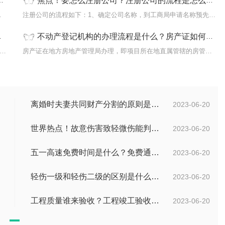
焦点！要怎么注册公司？注册公司的流程是怎么样的？
岁的人。这里所说
注册公司的流程如下：1、确定公司名称，到工商局申请名称预先核准登
不动产登记机构的办理流程是什么？房产证如何办理？
分两个帐户，个人帐户和统筹账户。1 个人账户体现在医保卡内的
房产证在地方房地产管理局办理，即项目所在地直属管辖的房管局。项
离婚时夫妻共同财产分割的原则是什么？离婚的共同财产怎么分割？
2023-06-20
世界热点！故意伤害致轻微伤能判多久时间？轻微伤鉴定标准是什么？
2023-06-20
五一高速免费时间是什么？免费通行的时间范围是什么？|当前速递
2023-06-20
轻伤一级和轻伤二级的区别是什么？轻伤一级的内容都包括哪些？
2023-06-20
工程质量谁来验收？工程竣工验收不合格如何处理？-焦点关注
2023-06-20