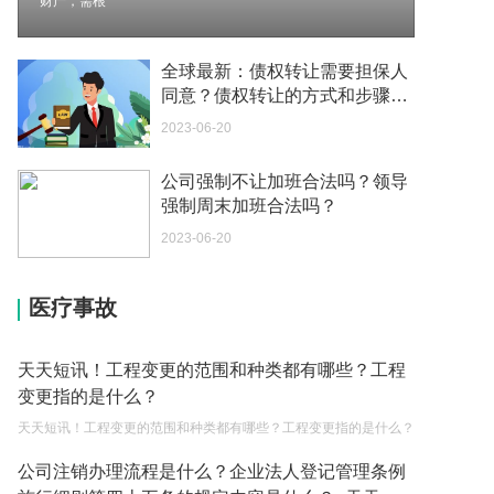
财产，需根
2023-05-04
如何续签居住证 我的1月7日到期
全球最新：债权转让需要担保人
2023-05-04
同意？债权转让的方式和步骤有
哪些？
2023-06-20
中介说商务签转工作签证合法吗 应该向哪个国家机
关报案？
公司强制不让加班合法吗？领导
2023-05-04
强制周末加班合法吗？
你好 我需要申请去美国结婚的签证 过程是什么？
2023-06-20
2023-05-04
医疗事故
代理权的产生原因是什么？当我国没有外贸经营权
的企业委托外贸公司进出口贸易时，相关当事人的
权利和责任是什么？
2023-05-04
天天短讯！工程变更的范围和种类都有哪些？工程
变更指的是什么？
单纯的遗产赠要缴税吗？
天天短讯！工程变更的范围和种类都有哪些？工程变更指的是什么？
2023-05-05
公司注销办理流程是什么？企业法人登记管理条例
遗产继承必须要公证吗？