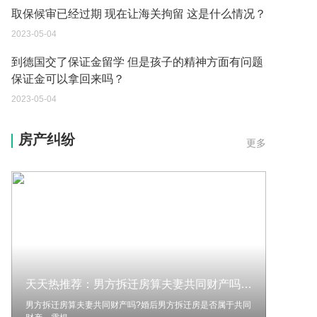
到德国交了保证金留学 但是孩子的精神方面有问题
保证金可以拿回来吗？
2023-05-04
我想问一下申请护照需要带什么证件？
2023-05-04
您好：请问从国外进口的费钢税率是多少？非常感
房产纠纷
更多
谢！
2023-05-04
外国旅游签证可以在中国大使馆登记结婚吗？
2023-05-04
我可以在苏州申请护照吗？我所在的地方是云南
2023-05-04
天天热推荐：男方拆迁房算夫妻共同财产吗？婚后安置房算不算婚后财产？
你好 我想问一下外国人来这里工作没有护照该怎么
办？
男方拆迁房算夫妻共同财产吗?婚后男方拆迁房是否属于共同