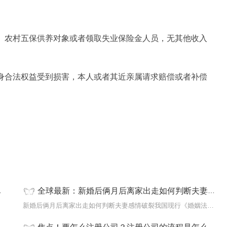
象、农村五保供养对象或者领取失业保险金人员，无其他收入
自身合法权益受到损害，本人或者其近亲属请求赔偿或者补偿
全球最新：新婚后俩月后离家出走如何判断夫妻感情破裂？夫妻一方侵犯他方婚前财产是不是需要赔偿呢？
：诉讼
新婚后俩月后离家出走如何判断夫妻感情破裂我国现行《婚姻法》列举