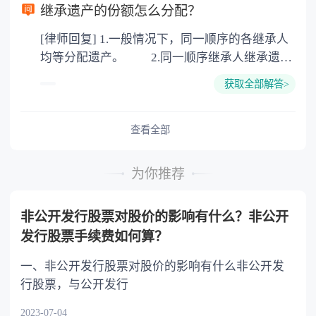
以防对财产继承发生纠纷，可以对遗产继承进行
继承遗产的份额怎么分配？
公证。所以，只要合法就具有法律效力，不需要
[律师回复] 1.一般情况下，同一顺序的各继承人
公证。
均等分配遗产。 2.同一顺序继承人继承遗产
的份额，一般应当均等。 3.对生活有特殊困
获取全部解答>
难又缺乏劳动能力的继承人，分配遗产时，应当
予以照顾。 4.对被继承人尽了主要扶养义务
或者与被继承人共同生活的继承人，分配遗产
查看全部
时，可以多分。 5.有扶养能力和有扶养条件
的继承人，不尽扶养义务的，分配遗产时，应当
为你推荐
不分或者少分。 6.继承人协商同意的，也可
以不均等。
非公开发行股票对股价的影响有什么？非公开
发行股票手续费如何算？
一、非公开发行股票对股价的影响有什么非公开发
行股票，与公开发行
2023-07-04