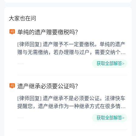
大家也在问
单纯的遗产赠要缴税吗？
[律师回复] 遗产赠予不一定要缴税。单纯的遗产
赠与无需缴纳，若办理赠与过户，需要交纳个人
所得税、契税和公证费。赠与过户是没有增值税
获取全部解答>
的，因为赠与是被认为是无偿受赠的行为，所以
需要受赠人缴纳个人所得税，同时赠与过户也需
要缴纳公证费，具体如下： 1. 公证费：按房
遗产继承必须要公证吗？
价2%缴纳 2. 评估费：按房价0.5%缴纳
[律师回复] 遗产继承不是必须要公证。法律快车
3. 印花税：按房屋评估价的0.05%缴纳 4. 土
提醒您，遗产继承作为一种继承方式在很多情况
地增值税：按房价1%缴纳 5. 房屋产权登记费：
下都是不需要公证的，当然，如果需要公正的也
100元一件。
获取全部解答>
可以到专门的公证机构去办理，相关程序参照法
律依据。公证不是遗产继承的必经程序。但为了