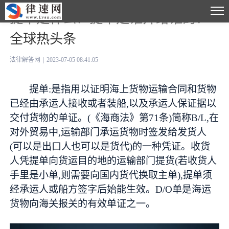
提单是什么？提单是谁开给谁的？-
全球热头条
法律解答网
|
2023-07-05 08:41:05
提单:是指用以证明海上货物运输合同和货物
已经由承运人接收或者装船,以及承运人保证据以
交付货物的单证。(《海商法》第71条)简称B/L,在
对外贸易中,运输部门承运货物时签发给发货人
(可以是出口人也可以是货代)的一种凭证。收货
人凭提单向货运目的地的运输部门提货(若收货人
手里是小单,则需要向国内货代换取主单),提单须
经承运人或船方签字后始能生效。D/O单是海运
货物向海关报关的有效单证之一。