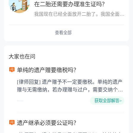
在二胎还需要办理准生证吗？
我国现在已经全面放开二胎了。我国全面开放二孩政策是自2016年1月1...
查看全部
大家也在问
单纯的遗产赠要缴税吗？
[律师回复] 遗产赠予不一定要缴税。单纯的遗产
赠与无需缴纳，若办理赠与过户，需要交纳个人
所得税、契税和公证费。赠与过户是没有增值税
获取全部解答>
的，因为赠与是被认为是无偿受赠的行为，所以
需要受赠人缴纳个人所得税，同时赠与过户也需
要缴纳公证费，具体如下： 1. 公证费：按房
遗产继承必须要公证吗？
价2%缴纳 2. 评估费：按房价0.5%缴纳