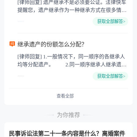
[律师回复] 遗产继承不是必须要公证。法律快车
3. 印花税：按房屋评估价的0.05%缴纳 4. 土
提醒您，遗产继承作为一种继承方式在很多情况
地增值税：按房价1%缴纳 5. 房屋产权登记费：
下都是不需要公证的，当然，如果需要公正的也
100元一件。
获取全部解答>
可以到专门的公证机构去办理，相关程序参照法
律依据。公证不是遗产继承的必经程序。但为了
以防对财产继承发生纠纷，可以对遗产继承进行
继承遗产的份额怎么分配？
公证。所以，只要合法就具有法律效力，不需要
[律师回复] 1.一般情况下，同一顺序的各继承人
公证。
均等分配遗产。 2.同一顺序继承人继承遗产
的份额，一般应当均等。 3.对生活有特殊困
获取全部解答>
难又缺乏劳动能力的继承人，分配遗产时，应当
予以照顾。 4.对被继承人尽了主要扶养义务
或者与被继承人共同生活的继承人，分配遗产
查看全部
时，可以多分。 5.有扶养能力和有扶养条件
的继承人，不尽扶养义务的，分配遗产时，应当
为你推荐
不分或者少分。 6.继承人协商同意的，也可
以不均等。
民事诉讼法第二十一条内容是什么？离婚案件