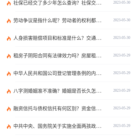
社保已经交了多少年怎么查询？社保交满15了没到退休年龄怎么办？
2023-05-30
劳动争议是指什么呢？劳动者的权利都有哪些内容？
2023-05-30
人身损害赔偿项目和标准是什么？交通事故赔偿项目
2023-05-30
租房子阴阳合同有法律效力吗？房屋租赁阴阳合同的法律问题有哪些？
2023-05-29
中华人民共和国公司登记管理条例的内容有什么？公司减少注册资本的条例都有什么？
2023-05-29
八字测婚姻准不准确？婚姻是否长久怎么判断？
2023-05-29
融资信托与债权信托有何区别？资金信托作为一种信用形式必然具有融通资金的职能吗？
2023-05-29
中共中央、国务院关于实施全面两孩政策改革完善计划生育服务管理的决定第八条是什么内容？
2023-05-29