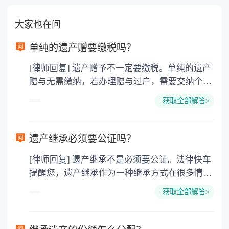
大家也在问
单纯的遗产赠要缴税吗？
[律师回复] 遗产赠予不一定要缴税。单纯的遗产
赠与无需缴纳，若办理赠与过户，需要交纳个人
所得税、契税和公证费。赠与过户是没有增值税
获取全部解答>
的，因为赠与是被认为是无偿受赠的行为，所以
需要受赠人缴纳个人所得税，同时赠与过户也需
要缴纳公证费，具体如下： 1. 公证费：按房
遗产继承必须要公证吗？
价2%缴纳 2. 评估费：按房价0.5%缴纳
[律师回复] 遗产继承不是必须要公证。法律快车
3. 印花税：按房屋评估价的0.05%缴纳 4. 土
提醒您，遗产继承作为一种继承方式在很多情况
地增值税：按房价1%缴纳 5. 房屋产权登记费：
下都是不需要公证的，当然，如果需要公正的也
100元一件。
获取全部解答>
可以到专门的公证机构去办理，相关程序参照法
律依据。公证不是遗产继承的必经程序。但为了
以防对财产继承发生纠纷，可以对遗产继承进行