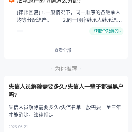
继承遗产的份额怎么分配？
公证。所以，只要合法就具有法律效力，不需要
[律师回复] 1.一般情况下，同一顺序的各继承人
公证。
均等分配遗产。 2.同一顺序继承人继承遗产
的份额，一般应当均等。 3.对生活有特殊困
获取全部解答>
难又缺乏劳动能力的继承人，分配遗产时，应当
予以照顾。 4.对被继承人尽了主要扶养义务
或者与被继承人共同生活的继承人，分配遗产
查看全部
时，可以多分。 5.有扶养能力和有扶养条件
的继承人，不尽扶养义务的，分配遗产时，应当
为你推荐
不分或者少分。 6.继承人协商同意的，也可
以不均等。
失信人员解除需要多久?失信人一辈子都是黑户
吗?
失信人员解除需要多久?失信名单一般需要一至三年
才能消除。法律规定
2023-06-21