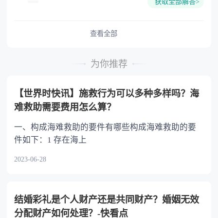
获取全部解答>
难又缺乏劳动能力的继承人，分配遗产时，应当
予以照顾。 4.对被继承人尽了主要扶养义务
或者与被继承人共同生活的继承人，分配遗产
查看全部
时，可以多分。 5.有扶养能力和有扶养条件
的继承人，不尽扶养义务的，分配遗产时，应当
为你推荐
不分或者少分。 6.继承人协商同意的，也可
以不均等。
【世界时快讯】施救行为可以多种多样吗？海
难救助需要费用怎么算？
一、构成海难救助的要件有哪些构成海难救助的要
件如下：1 存在海上
2023-06-28
结婚彩礼是个人财产还是共同财产？婚姻无效
分配财产如何处理？-快看点