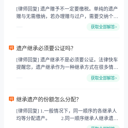
[律师回复] 遗产赠予不一定要缴税。单纯的遗产
赠与无需缴纳，若办理赠与过户，需要交纳个人
所得税、契税和公证费。赠与过户是没有增值税
获取全部解答>
的，因为赠与是被认为是无偿受赠的行为，所以
需要受赠人缴纳个人所得税，同时赠与过户也需
要缴纳公证费，具体如下： 1. 公证费：按房
遗产继承必须要公证吗？
价2%缴纳 2. 评估费：按房价0.5%缴纳
[律师回复] 遗产继承不是必须要公证。法律快车
3. 印花税：按房屋评估价的0.05%缴纳 4. 土
提醒您，遗产继承作为一种继承方式在很多情况
地增值税：按房价1%缴纳 5. 房屋产权登记费：
下都是不需要公证的，当然，如果需要公正的也
100元一件。
获取全部解答>
可以到专门的公证机构去办理，相关程序参照法
律依据。公证不是遗产继承的必经程序。但为了
以防对财产继承发生纠纷，可以对遗产继承进行
继承遗产的份额怎么分配？
公证。所以，只要合法就具有法律效力，不需要
[律师回复] 1.一般情况下，同一顺序的各继承人
公证。
均等分配遗产。 2.同一顺序继承人继承遗产
的份额，一般应当均等。 3.对生活有特殊困