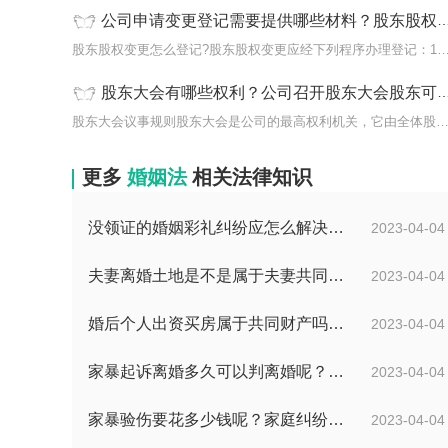
公司申请变更登记需要提供哪些材料？股东股权变更怎么登记?
股东股权变更怎么登记?股东股权变更应经下列程序办理登记：1
股东大会有哪些权利？公司召开股东大会股东可以主持会议吗？
股东大会议事规则股东大会是公司的最高权利机关，它由全体股东组成
更多
婚姻法
相关法律知识
没领证的婚姻彩礼纠纷应怎么解决？彩礼规定不能超过多少在法律上没有明确规定数额吗？
2023-04-04
夫妻离婚土地是不是属于夫妻共同财产？不属于夫妻共同财产的情形有哪些？
2023-04-04
婚后个人出资买房属于共同财产吗？父母出钱买房登记子女名字是否所有权？
2023-04-04
家暴起诉离婚多久可以判离婚呢？婚内家暴起诉离婚会判离吗？
2023-04-04
家暴验伤要花多少钱呢？家庭纠纷报警会有记录吗？
2023-04-04