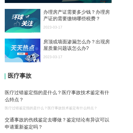
2023-03-13
办理房产证需要多少钱？办理房
生育保险交满一年才可以报销吗？
产证的需要缴纳哪些税费？
2023-03-13
2023-03-17
节假日免费时段到底是如何算起的呢？
房顶或墙面渗漏怎么办？出现房
2023-03-13
屋质量问题该怎么办?
驾驶机动车在市区逆行的怎么罚款和扣分呢？
2023-03-17
2023-03-13
闯红灯后多少天后能查到违章信息呢？
医疗事故
2023-03-13
医疗过错鉴定指的是什么？医疗事故技术鉴定有什
跨国婚姻的好处有哪些?
么特点？
2023-03-21
医疗过错鉴定指的是什么？医疗事故技术鉴定有什么特点？
净身出户后还能要回财产吗？
交通事故的伤残鉴定去哪做？鉴定结论有异议可以
2023-03-15
申请重新鉴定吗？