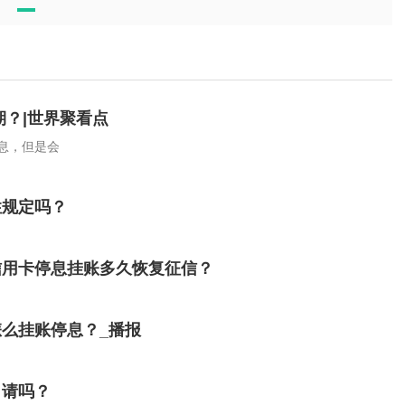
期？|世界聚看点
息，但是会
性规定吗？
信用卡停息挂账多久恢复征信？
么挂账停息？_播报
申请吗？