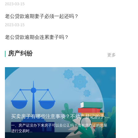
2023-03-15
老公贷款逾期会连累妻子吗？
2023-03-15
证据规则都有哪些呢？哪些不能作为证据呢？
2023-03-13
房产纠纷
更多
房产税是一年交一次吗？房产税的税率是多少呢？
2023-03-13
确定和调整最低工资标准的影响因素有哪些呢？
2023-03-13
由于工作疏忽发生技术性差错而造成多缴或误缴税
款的可以申请退税吗？
买卖房子有哪些注意事项？不动产登记的手续有哪些？
2023-03-13
一、房产证没办下来房子可以去公正吗？没有房产证的房屋
进行交易时...
直接提起行政诉讼的诉讼时效是多久呢？