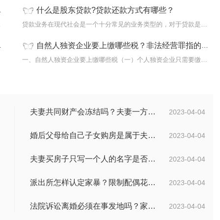
什么是股东贷款?贷款还款方式有哪些？
、到原...
贷款业务在现代社会是一个十分常见的业务类型的，对于贷款是有着很...
自然人独资企业要上缴哪些税？非法经营罪指的是什么？
...
一、自然人独资企业要上缴哪些税（一）个人独资企业只需要缴纳个人...
夫妻共同财产会冻结吗？夫妻一方要求离婚另一方不同意怎么办？
2023-04-04
婚后父母给自己子女购房是属于夫妻共同财产吗？婚后父母给自己的钱算共同财产吗？
2023-04-04
夫妻买房子只写一个人的名字是否是共同财产？转移共同财产有哪些防止措施？
2023-04-04
派出所怎样认定家暴？限制配偶花钱算家暴吗？
2023-04-04
法院诉讼离婚必须在事发地吗？家暴什么程度可以判刑呢？
2023-04-04