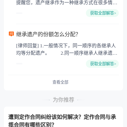
提醒您，遗产继承作为一种继承方式在很多情况
地增值税：按房价1%缴纳 5. 房屋产权登记费：
下都是不需要公证的，当然，如果需要公正的也
100元一件。
获取全部解答>
可以到专门的公证机构去办理，相关程序参照法
律依据。公证不是遗产继承的必经程序。但为了
以防对财产继承发生纠纷，可以对遗产继承进行
继承遗产的份额怎么分配？
公证。所以，只要合法就具有法律效力，不需要
[律师回复] 1.一般情况下，同一顺序的各继承人
公证。
均等分配遗产。 2.同一顺序继承人继承遗产
的份额，一般应当均等。 3.对生活有特殊困
获取全部解答>
难又缺乏劳动能力的继承人，分配遗产时，应当
予以照顾。 4.对被继承人尽了主要扶养义务
或者与被继承人共同生活的继承人，分配遗产
查看全部
时，可以多分。 5.有扶养能力和有扶养条件
的继承人，不尽扶养义务的，分配遗产时，应当
为你推荐
不分或者少分。 6.继承人协商同意的，也可
以不均等。
遭到定作合同纠纷该如何解决？定作合同与承
揽合同有哪些区别？