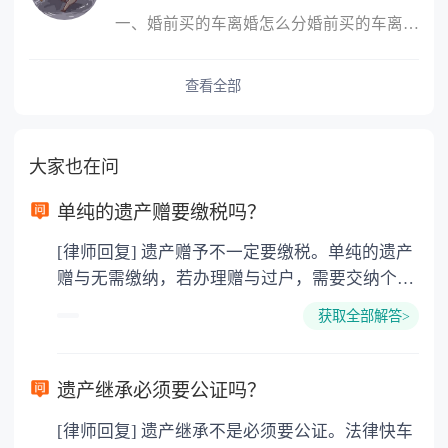
一、婚前买的车离婚怎么分婚前买的车离婚，除另有约定外，一般归个
查看全部
大家也在问
单纯的遗产赠要缴税吗？
[律师回复] 遗产赠予不一定要缴税。单纯的遗产
赠与无需缴纳，若办理赠与过户，需要交纳个人
所得税、契税和公证费。赠与过户是没有增值税
获取全部解答>
的，因为赠与是被认为是无偿受赠的行为，所以
需要受赠人缴纳个人所得税，同时赠与过户也需
要缴纳公证费，具体如下： 1. 公证费：按房
遗产继承必须要公证吗？
价2%缴纳 2. 评估费：按房价0.5%缴纳
[律师回复] 遗产继承不是必须要公证。法律快车
3. 印花税：按房屋评估价的0.05%缴纳 4. 土