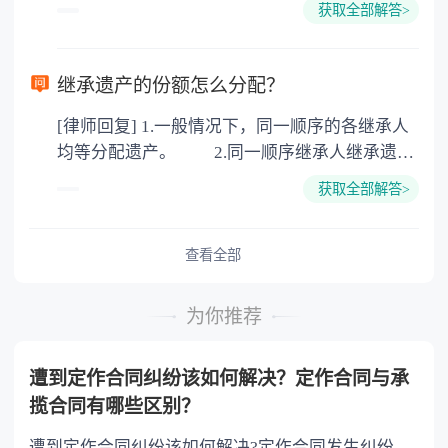
100元一件。
获取全部解答>
可以到专门的公证机构去办理，相关程序参照法
律依据。公证不是遗产继承的必经程序。但为了
以防对财产继承发生纠纷，可以对遗产继承进行
继承遗产的份额怎么分配？
公证。所以，只要合法就具有法律效力，不需要
[律师回复] 1.一般情况下，同一顺序的各继承人
公证。
均等分配遗产。 2.同一顺序继承人继承遗产
的份额，一般应当均等。 3.对生活有特殊困
获取全部解答>
难又缺乏劳动能力的继承人，分配遗产时，应当
予以照顾。 4.对被继承人尽了主要扶养义务
或者与被继承人共同生活的继承人，分配遗产
查看全部
时，可以多分。 5.有扶养能力和有扶养条件
的继承人，不尽扶养义务的，分配遗产时，应当
为你推荐
不分或者少分。 6.继承人协商同意的，也可
以不均等。
遭到定作合同纠纷该如何解决？定作合同与承
揽合同有哪些区别？
遭到定作合同纠纷该如何解决?定作合同发生纠纷