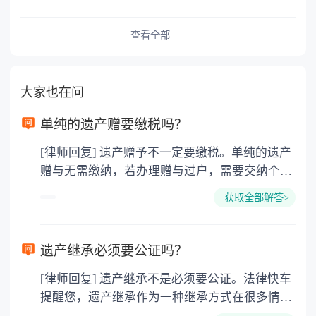
查看全部
大家也在问
单纯的遗产赠要缴税吗？
[律师回复] 遗产赠予不一定要缴税。单纯的遗产
赠与无需缴纳，若办理赠与过户，需要交纳个人
所得税、契税和公证费。赠与过户是没有增值税
获取全部解答>
的，因为赠与是被认为是无偿受赠的行为，所以
需要受赠人缴纳个人所得税，同时赠与过户也需
要缴纳公证费，具体如下： 1. 公证费：按房
遗产继承必须要公证吗？
价2%缴纳 2. 评估费：按房价0.5%缴纳
[律师回复] 遗产继承不是必须要公证。法律快车
3. 印花税：按房屋评估价的0.05%缴纳 4. 土
提醒您，遗产继承作为一种继承方式在很多情况
地增值税：按房价1%缴纳 5. 房屋产权登记费：
下都是不需要公证的，当然，如果需要公正的也