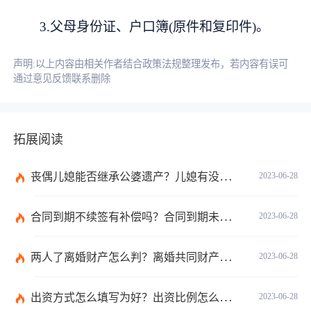
3.父母身份证、户口簿(原件和复印件)。
声明:以上内容由相关作者结合政策法规整理发布，若内容有误可
通过意见反馈联系删除
拓展阅读
丧偶儿媳能否继承公婆遗产？儿媳有没有赡养老人的义务？
2023-06-28
合同到期不续签有补偿吗？合同到期未提前30天通知怎么赔偿？ 当前速看
2023-06-28
两人了离婚财产怎么判？离婚共同财产有哪些？_焦点快报
2023-06-28
出资方式怎么填写为好？出资比例怎么填写？
2023-06-28