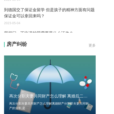
保证金可以拿回来吗？
2023-05-04
我想问一下申请护照需要带什么证件？
2023-05-04
您好：请问从国外进口的费钢税率是多少？非常感
房产纠纷
更多
谢！
2023-05-04
外国旅游签证可以在中国大使馆登记结婚吗？
2023-05-04
我可以在苏州申请护照吗？我所在的地方是云南
2023-05-04
再次分割夫妻共同财产怎么理解 离婚后二次分割财产条件?
你好 我想问一下外国人来这里工作没有护照该怎么
办？
再次分割夫妻共同财产怎么理解离婚财产分割即夫妻共同财
产的分割,是
2023-05-04