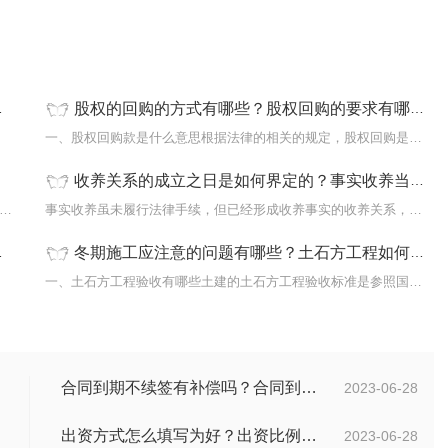
股权的回购的方式有哪些？股权回购的要求有哪些？
订了相
一、股权回购款是什么意思根据法律的相关的规定，股权回购是指有限
收养关系的成立之日是如何界定的？事实收养当事人可以申办事实收养公证吗？|前沿资讯
些重大疾病可以撤销婚姻？能够撤销婚姻的重大疾病包括：1 是指
事实收养虽未履行法律手续，但已经形成收养事实的收养关系，当事人
冬期施工应注意的问题有哪些？土石方工程如何验收？|全球最新
独具特
一、土石方工程验收有哪些土建的土石方工程验收标准是参照国标GB502
合同到期不续签有补偿吗？合同到期未提前30天通知怎么赔偿？ 当前速看
2023-06-28
出资方式怎么填写为好？出资比例怎么填写？
2023-06-28