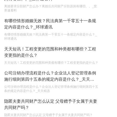
离婚要求分割财产怎么办？离婚后共同财产分割原则有哪些、。_世
继承遗产的份额怎么分配？
界速看料
2023-05-05
有哪些情形婚姻无效？民法典第一千零五十一条规
定内容是什么？_环球通讯
有哪些情形婚姻无效？民法典第一千零五十一条规定内容是什么？_
环球通讯
天天短讯！工程变更的范围和种类都有哪些？工程
变更指的是什么？
天天短讯！工程变更的范围和种类都有哪些？工程变更指的是什么？
公司注销办理流程是什么？企业法人登记管理条例
施行细则第四十五条的规定内容是什么？_天天精
选
公司注销办理流程是什么？企业法人登记管理条例施行细则第四十五
条的规定内容是什么？_天天精选
隐匿夫妻共同财产怎么认定 父母赠予子女属于夫妻
共同财产吗？
隐匿夫妻共同财产怎么认定 父母赠予子女属于夫妻共同财产吗？