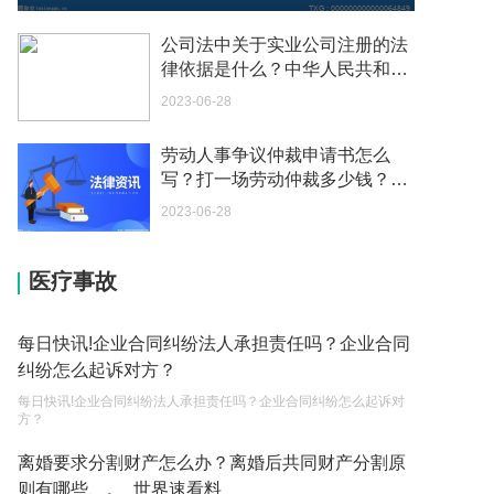
如何续签居住证 我的1月7日到期
公司法中关于实业公司注册的法
2023-05-04
律依据是什么？中华人民共和国
公司法第二十三条是什么？ 当前
2023-06-28
中介说商务签转工作签证合法吗 应该向哪个国家机
速看
关报案？
劳动人事争议仲裁申请书怎么
2023-05-04
写？打一场劳动仲裁多少钱？_
全球今头条
你好 我需要申请去美国结婚的签证 过程是什么？
2023-06-28
2023-05-04
医疗事故
代理权的产生原因是什么？当我国没有外贸经营权
的企业委托外贸公司进出口贸易时，相关当事人的
权利和责任是什么？
2023-05-04
每日快讯!企业合同纠纷法人承担责任吗？企业合同
纠纷怎么起诉对方？
单纯的遗产赠要缴税吗？
每日快讯!企业合同纠纷法人承担责任吗？企业合同纠纷怎么起诉对
2023-05-05
方？
遗产继承必须要公证吗？
离婚要求分割财产怎么办？离婚后共同财产分割原
则有哪些、。_世界速看料
2023-05-05