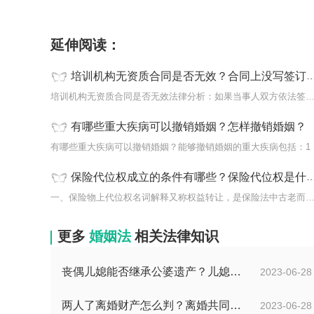
标签：
培训机构无资质合同是否无效
合同上没
延伸阅读：
培训机构无资质合同是否无效？合同上没写签订日期有问题吗？
培训机构无资质合同是否无效法律分析：如果当事人双方依法签
有哪些重大疾病可以撤销婚姻？怎样撤销婚姻？
有哪
保险代位权成立的条件有哪些？保险代位权是什么意思？|环球热资讯
一、保险物上代位权名词解释又称权益转让，是保险法中古老而
更多
婚姻法
相关法律知识
丧偶儿媳能否继承公婆遗产？儿媳有没有赡养老人的义务？
2023-06-28
两人了离婚财产怎么判？离婚共同财产有哪些？_焦点快报
2023-06-28