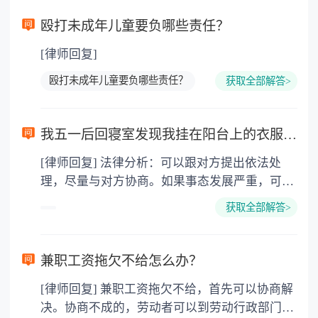
殴打未成年儿童要负哪些责任？
[律师回复]
殴打未成年儿童要负哪些责任？
获取全部解答>
我五一后回寝室发现我挂在阳台上的衣服被人泼墨水了，我不知道是谁做的，这个应该怎么处理呢？
[律师回复] 法律分析：可以跟对方提出依法处
理，尽量与对方协商。如果事态发展严重，可以
及时报警。法律依据：《公安机关办理行政案件
获取全部解答>
程序规定》 第一百七十八条 对于因民间纠纷引
起的殴打他人、故意伤害、侮辱、诽谤、诬告陷
害、故意损毁财物、干扰他人正常生活、侵犯隐
兼职工资拖欠不给怎么办？
私、非法侵入住宅等违反治安管理行为，情节较
[律师回复] 兼职工资拖欠不给，首先可以协商解
轻，且具有下列情形之一的，可以调解处理：
决。协商不成的，劳动者可以到劳动行政部门举
（一）亲友、邻里、同事、在校学生之间因琐事