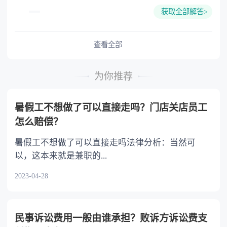
报。也可以直接申请仲裁，需要当事人提交相应
发生纠纷引起的；（二）行为人的侵害行为系由
获取全部解答>
的劳动仲裁申请书，然后向用人单位所在地的劳
被侵害人事前的过错行为引起的；（三）其他适
动争议仲裁委员会提出申请。如果对仲裁结果不
用调解处理更易化解矛盾的。对不构成违反治安
满意可以在拿到仲裁书后15天之内到法院起诉。
查看全部
管理行为的民间纠纷，应当告知当事人向人民法
根据《劳动争议调解仲裁法》第五条规定，
院或者人民调解组织申请处理。对情节轻微、事
发生劳动争议，当事人不愿协商、协商不成或者
实清楚、因果关系明确，不涉及医疗费用、物品
为你推荐
达成和解协议后不履行的，可以向调解组织申请
损失或者双方当事人对医疗费用和物品损失的赔
调解；不愿调解、调解不成或者达成调解协议后
付无争议，符合治安调解条件，双方当事人同意
暑假工不想做了可以直接走吗？门店关店员工
不履行的，可以向劳动争议仲裁委员会申请仲
当场调解并当场履行的治安案件，可以当场调
怎么赔偿？
裁；对仲裁裁决不服的，除本法另有规定的外，
解，并制作调解协议书。当事人基本情况、主要
可以向人民法院提起诉讼。
违法事实和协议内容在现场录音录像中明确记录
暑假工不想做了可以直接走吗法律分析：当然可
的，不再制作调解协议书。
以，这本来就是兼职的...
2023-04-28
民事诉讼费用一般由谁承担？败诉方诉讼费支