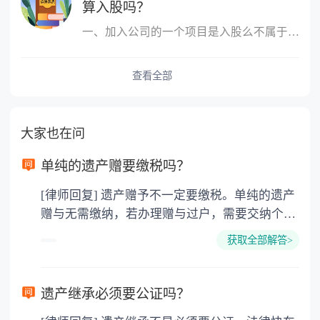
算入股吗？
一、加入公司的一个项目是入股么不属于，入股是指公司成立后，原始
查看全部
大家也在问
单纯的遗产赠要缴税吗？
[律师回复] 遗产赠予不一定要缴税。单纯的遗产
赠与无需缴纳，若办理赠与过户，需要交纳个人
所得税、契税和公证费。赠与过户是没有增值税
获取全部解答>
的，因为赠与是被认为是无偿受赠的行为，所以
需要受赠人缴纳个人所得税，同时赠与过户也需
要缴纳公证费，具体如下： 1. 公证费：按房
遗产继承必须要公证吗？
价2%缴纳 2. 评估费：按房价0.5%缴纳