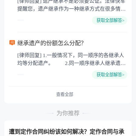
[律师回复] 遗产继承不是必须要公证。法律快车
3. 印花税：按房屋评估价的0.05%缴纳 4. 土
提醒您，遗产继承作为一种继承方式在很多情况
地增值税：按房价1%缴纳 5. 房屋产权登记费：
下都是不需要公证的，当然，如果需要公正的也
100元一件。
获取全部解答>
可以到专门的公证机构去办理，相关程序参照法
律依据。公证不是遗产继承的必经程序。但为了
以防对财产继承发生纠纷，可以对遗产继承进行
继承遗产的份额怎么分配？
公证。所以，只要合法就具有法律效力，不需要
[律师回复] 1.一般情况下，同一顺序的各继承人
公证。
均等分配遗产。 2.同一顺序继承人继承遗产
的份额，一般应当均等。 3.对生活有特殊困
获取全部解答>
难又缺乏劳动能力的继承人，分配遗产时，应当
予以照顾。 4.对被继承人尽了主要扶养义务
或者与被继承人共同生活的继承人，分配遗产
查看全部
时，可以多分。 5.有扶养能力和有扶养条件
的继承人，不尽扶养义务的，分配遗产时，应当
为你推荐
不分或者少分。 6.继承人协商同意的，也可
以不均等。
遭到定作合同纠纷该如何解决？定作合同与承