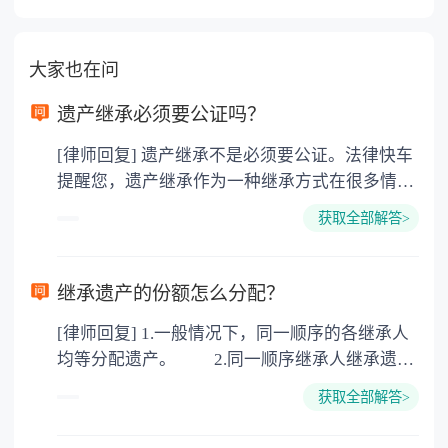
大家也在问
遗产继承必须要公证吗？
[律师回复] 遗产继承不是必须要公证。法律快车
提醒您，遗产继承作为一种继承方式在很多情况
下都是不需要公证的，当然，如果需要公正的也
获取全部解答>
可以到专门的公证机构去办理，相关程序参照法
律依据。公证不是遗产继承的必经程序。但为了
以防对财产继承发生纠纷，可以对遗产继承进行
继承遗产的份额怎么分配？
公证。所以，只要合法就具有法律效力，不需要
[律师回复] 1.一般情况下，同一顺序的各继承人
公证。
均等分配遗产。 2.同一顺序继承人继承遗产
的份额，一般应当均等。 3.对生活有特殊困
获取全部解答>
难又缺乏劳动能力的继承人，分配遗产时，应当
予以照顾。 4.对被继承人尽了主要扶养义务