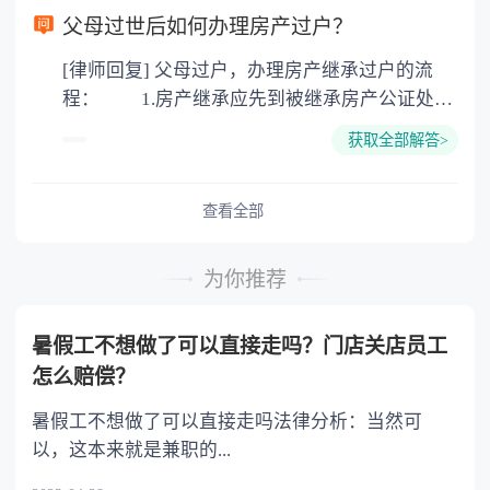
或者与被继承人共同生活的继承人，分配遗产
父母过世后如何办理房产过户？
时，可以多分。 5.有扶养能力和有扶养条件
[律师回复] 父母过户，办理房产继承过户的流
的继承人，不尽扶养义务的，分配遗产时，应当
程： 1.房产继承应先到被继承房产公证处办
不分或者少分。 6.继承人协商同意的，也可
理房产继承公证 2.再到房产交易中心办理房
以不均等。
获取全部解答>
产继承手续 3.缴纳费用 4.办理过户手
续。 《中华人民共和国民法典》第二百零九
条 不动产物权的设立、变更、转让和消灭，
查看全部
经依法登记，发生效力未经登记，不发生效力，
但是法律另有规定的除外。 依法属于国家所
为你推荐
有的自然资源，所有权可以不登记。 第二百
一十条 不动产登记，由不动产所在地的登记
暑假工不想做了可以直接走吗？门店关店员工
机构办理。 国家对不动产实行统一登记制
怎么赔偿？
度。统一登记的范围、登记机构和登记办法，由
法律、行政法规规定。
暑假工不想做了可以直接走吗法律分析：当然可
以，这本来就是兼职的...