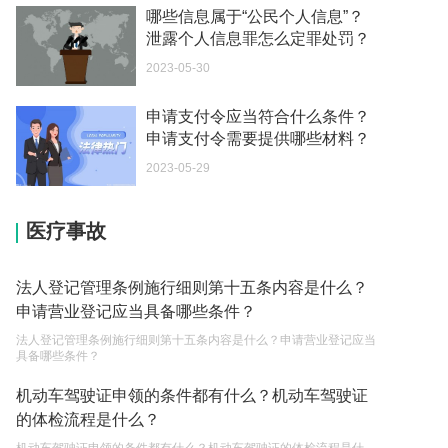
2023-05-04
哪些信息属于“公民个人信息”？
泄露个人信息罪怎么定罪处罚？
我可以在苏州申请护照吗？我所在的地方是云南
2023-05-30
2023-05-04
你好 我想问一下外国人来这里工作没有护照该怎么
申请支付令应当符合什么条件？
申请支付令需要提供哪些材料？
办？
2023-05-04
2023-05-29
如何续签居住证 我的1月7日到期
医疗事故
2023-05-04
中介说商务签转工作签证合法吗 应该向哪个国家机
法人登记管理条例施行细则第十五条内容是什么？
关报案？
申请营业登记应当具备哪些条件？
2023-05-04
法人登记管理条例施行细则第十五条内容是什么？申请营业登记应当
具备哪些条件？
你好 我需要申请去美国结婚的签证 过程是什么？
机动车驾驶证申领的条件都有什么？机动车驾驶证
2023-05-04
的体检流程是什么？
代理权的产生原因是什么？当我国没有外贸经营权