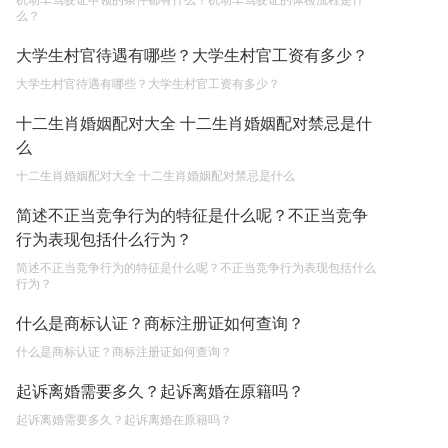
机动车驾驶证申领的条件都有什么？机动车驾驶证的体检流程是什
的企业委托外贸公司进出口贸易时，相关当事人的
么？
权利和责任是什么？
2023-05-04
大学生村官待遇有哪些？大学生村官工资有多少？
大学生村官待遇有哪些？大学生村官工资有多少？
十二生肖婚姻配对大全 十二生肖婚姻配对禁忌是什
么
十二生肖婚姻配对大全 十二生肖婚姻配对禁忌是什么
简述不正当竞争行为的特征是什么呢？不正当竞争
行为表现包括什么行为？
简述不正当竞争行为的特征是什么呢？不正当竞争行为表现包括什么
行为？
什么是商标认证？商标注册证如何查询？
什么是商标认证？商标注册证如何查询？
起诉离婚需要多久？起诉离婚在原籍吗？
起诉离婚需要多久？起诉离婚在原籍吗？