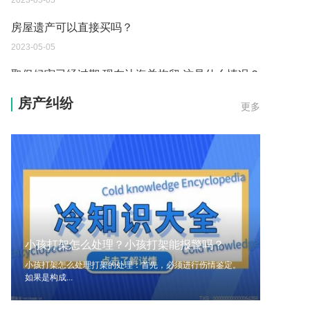
2023-05-05
房屋遗产可以直接买吗？
2023-05-05
取保候审已经过期 现在让海关拘留 这是什么情况？
2023-05-04
房产纠纷
更多
到德国交了保证金留学 但是孩子的精神方面有问题
保证金可以拿回来吗？
2023-05-04
我想问一下申请护照需要带什么证件？
2023-05-04
您好：请问从国外进口的费钢税率是多少？非常感
小孩打架怎么处理？小孩打架能报警吗？
谢！
小孩打架怎么处理打架的处理：首先，必须进行伤情鉴定。
2023-05-04
如果是构成...
外国旅游签证可以在中国大使馆登记结婚吗？