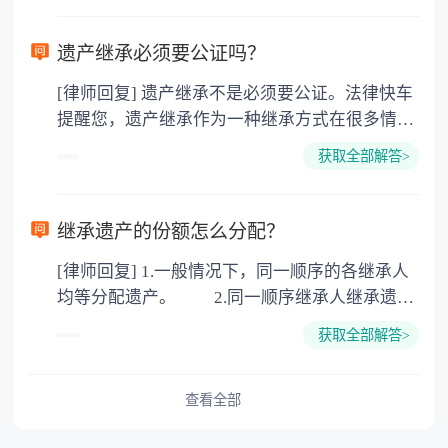
需要受赠人缴纳个人所得税，同时赠与过户也需
要缴纳公证费，具体如下： 1. 公证费：按房
遗产继承必须要公证吗？
价2%缴纳 2. 评估费：按房价0.5%缴纳
[律师回复] 遗产继承不是必须要公证。法律快车
3. 印花税：按房屋评估价的0.05%缴纳 4. 土
提醒您，遗产继承作为一种继承方式在很多情况
地增值税：按房价1%缴纳 5. 房屋产权登记费：
下都是不需要公证的，当然，如果需要公正的也
100元一件。
获取全部解答>
可以到专门的公证机构去办理，相关程序参照法
律依据。公证不是遗产继承的必经程序。但为了
以防对财产继承发生纠纷，可以对遗产继承进行
继承遗产的份额怎么分配？
公证。所以，只要合法就具有法律效力，不需要
[律师回复] 1.一般情况下，同一顺序的各继承人
公证。
均等分配遗产。 2.同一顺序继承人继承遗产
的份额，一般应当均等。 3.对生活有特殊困
获取全部解答>
难又缺乏劳动能力的继承人，分配遗产时，应当
予以照顾。 4.对被继承人尽了主要扶养义务
或者与被继承人共同生活的继承人，分配遗产
查看全部
时，可以多分。 5.有扶养能力和有扶养条件