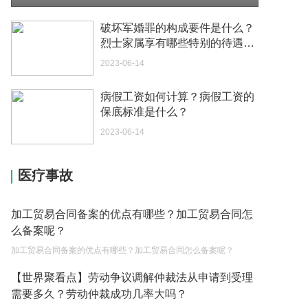
我可以在苏州申请护照吗？我所在的地方是云南
2023-05-04
破坏军婚罪的构成要件是什么？
烈士家属享有哪些特别的待遇？
你好 我想问一下外国人来这里工作没有护照该怎么
抚恤金如何领取？_观察
2023-06-14
办？
2023-05-04
病假工资如何计算？病假工资的
保底标准是什么？
如何续签居住证 我的1月7日到期
2023-05-04
2023-06-14
中介说商务签转工作签证合法吗 应该向哪个国家机
医疗事故
关报案？
2023-05-04
加工贸易合同备案的优点有哪些？加工贸易合同怎
你好 我需要申请去美国结婚的签证 过程是什么？
么备案呢？
2023-05-04
加工贸易合同备案的优点有哪些？加工贸易合同怎么备案呢？
代理权的产生原因是什么？当我国没有外贸经营权
【世界聚看点】劳动争议调解仲裁法从申请到受理
的企业委托外贸公司进出口贸易时，相关当事人的
需要多久？劳动仲裁成功几率大吗？
权利和责任是什么？
2023-05-04