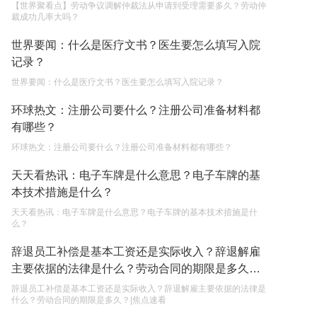
【世界聚看点】劳动争议调解仲裁法从申请到受理需要多久？劳动仲
裁成功几率大吗？
单纯的遗产赠要缴税吗？
世界要闻：什么是医疗文书？医生要怎么填写入院
2023-05-05
记录？
世界要闻：什么是医疗文书？医生要怎么填写入院记录？
环球热文：注册公司要什么？注册公司准备材料都
有哪些？
环球热文：注册公司要什么？注册公司准备材料都有哪些？
天天看热讯：电子车牌是什么意思？电子车牌的基
本技术措施是什么？
天天看热讯：电子车牌是什么意思？电子车牌的基本技术措施是什
么？
辞退员工补偿是基本工资还是实际收入？辞退解雇
主要依据的法律是什么？劳动合同的期限是多久？|
焦点速看
辞退员工补偿是基本工资还是实际收入？辞退解雇主要依据的法律是
什么？劳动合同的期限是多久？|焦点速看