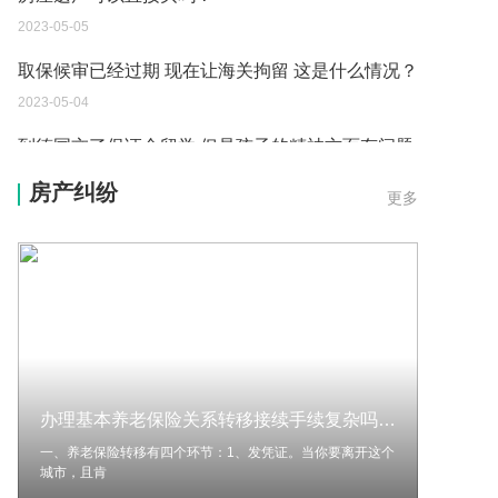
2023-05-05
取保候审已经过期 现在让海关拘留 这是什么情况？
2023-05-04
到德国交了保证金留学 但是孩子的精神方面有问题
保证金可以拿回来吗？
房产纠纷
更多
2023-05-04
我想问一下申请护照需要带什么证件？
2023-05-04
您好：请问从国外进口的费钢税率是多少？非常感
谢！
2023-05-04
办理基本养老保险关系转移接续手续复杂吗？养老保险转移的环节有哪些？
外国旅游签证可以在中国大使馆登记结婚吗？
一、养老保险转移有四个环节：1、发凭证。当你要离开这个
2023-05-04
城市，且肯