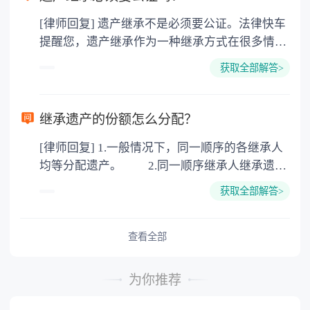
价2%缴纳 2. 评估费：按房价0.5%缴纳
[律师回复] 遗产继承不是必须要公证。法律快车
3. 印花税：按房屋评估价的0.05%缴纳 4. 土
提醒您，遗产继承作为一种继承方式在很多情况
地增值税：按房价1%缴纳 5. 房屋产权登记费：
下都是不需要公证的，当然，如果需要公正的也
100元一件。
获取全部解答>
可以到专门的公证机构去办理，相关程序参照法
律依据。公证不是遗产继承的必经程序。但为了
以防对财产继承发生纠纷，可以对遗产继承进行
继承遗产的份额怎么分配？
公证。所以，只要合法就具有法律效力，不需要
[律师回复] 1.一般情况下，同一顺序的各继承人
公证。
均等分配遗产。 2.同一顺序继承人继承遗产
的份额，一般应当均等。 3.对生活有特殊困
获取全部解答>
难又缺乏劳动能力的继承人，分配遗产时，应当
予以照顾。 4.对被继承人尽了主要扶养义务
或者与被继承人共同生活的继承人，分配遗产
查看全部
时，可以多分。 5.有扶养能力和有扶养条件
的继承人，不尽扶养义务的，分配遗产时，应当
为你推荐
不分或者少分。 6.继承人协商同意的，也可
以不均等。