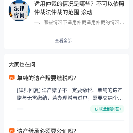
适用仲裁的情况是哪些？不可以依照
仲裁法仲裁的范围-滚动
一、哪些情况下适用仲裁适用仲裁的情况是，平等主体的公民、法人和
查看全部
大家也在问
单纯的遗产赠要缴税吗？
[律师回复] 遗产赠予不一定要缴税。单纯的遗产
赠与无需缴纳，若办理赠与过户，需要交纳个人
所得税、契税和公证费。赠与过户是没有增值税
获取全部解答>
的，因为赠与是被认为是无偿受赠的行为，所以
需要受赠人缴纳个人所得税，同时赠与过户也需
要缴纳公证费，具体如下： 1. 公证费：按房
遗产继承必须要公证吗？