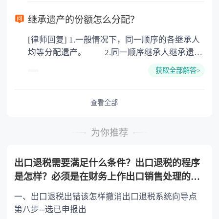
律依据。公证不是遗产继承的必经程序。但为了
以防对财产继承发生纠纷，可以对遗产继承进行
继承遗产的份额怎么分配？
公证。所以，只要合法就具有法律效力，不需要
[律师回复] 1.一般情况下，同一顺序的各继承人
公证。
均等分配遗产。 2.同一顺序继承人继承遗产
的份额，一般应当均等。 3.对生活有特殊困
获取全部解答>
难又缺乏劳动能力的继承人，分配遗产时，应当
予以照顾。 4.对被继承人尽了主要扶养义务
或者与被继承人共同生活的继承人，分配遗产
查看全部
时，可以多分。 5.有扶养能力和有扶养条件
的继承人，不尽扶养义务的，分配遗产时，应当
为你推荐
不分或者少分。 6.继承人协商同意的，也可
以不均等。
出口退税需要满足什么条件？出口退税的程序
是怎样？必须是在财务上作出口销售处理的货
物吗？
一、出口退税出错该怎样撤消出口退税系统向导点
第八步--选已申报出