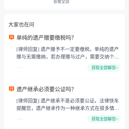
查看全部
大家也在问
单纯的遗产赠要缴税吗？
[律师回复] 遗产赠予不一定要缴税。单纯的遗产
赠与无需缴纳，若办理赠与过户，需要交纳个人
所得税、契税和公证费。赠与过户是没有增值税
获取全部解答>
的，因为赠与是被认为是无偿受赠的行为，所以
需要受赠人缴纳个人所得税，同时赠与过户也需
要缴纳公证费，具体如下： 1. 公证费：按房
遗产继承必须要公证吗？
价2%缴纳 2. 评估费：按房价0.5%缴纳
[律师回复] 遗产继承不是必须要公证。法律快车
3. 印花税：按房屋评估价的0.05%缴纳 4. 土
提醒您，遗产继承作为一种继承方式在很多情况
地增值税：按房价1%缴纳 5. 房屋产权登记费：
下都是不需要公证的，当然，如果需要公正的也
100元一件。
获取全部解答>
可以到专门的公证机构去办理，相关程序参照法