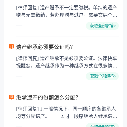
[律师回复] 遗产赠予不一定要缴税。单纯的遗产
赠与无需缴纳，若办理赠与过户，需要交纳个人
所得税、契税和公证费。赠与过户是没有增值税
获取全部解答>
的，因为赠与是被认为是无偿受赠的行为，所以
需要受赠人缴纳个人所得税，同时赠与过户也需
要缴纳公证费，具体如下： 1. 公证费：按房
遗产继承必须要公证吗？
价2%缴纳 2. 评估费：按房价0.5%缴纳
[律师回复] 遗产继承不是必须要公证。法律快车
3. 印花税：按房屋评估价的0.05%缴纳 4. 土
提醒您，遗产继承作为一种继承方式在很多情况
地增值税：按房价1%缴纳 5. 房屋产权登记费：
下都是不需要公证的，当然，如果需要公正的也
100元一件。
获取全部解答>
可以到专门的公证机构去办理，相关程序参照法
律依据。公证不是遗产继承的必经程序。但为了
以防对财产继承发生纠纷，可以对遗产继承进行
继承遗产的份额怎么分配？
公证。所以，只要合法就具有法律效力，不需要
[律师回复] 1.一般情况下，同一顺序的各继承人
公证。
均等分配遗产。 2.同一顺序继承人继承遗产
的份额，一般应当均等。 3.对生活有特殊困