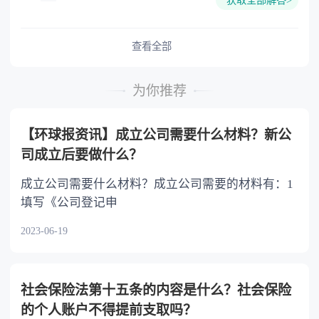
获取全部解答>
难又缺乏劳动能力的继承人，分配遗产时，应当
予以照顾。 4.对被继承人尽了主要扶养义务
或者与被继承人共同生活的继承人，分配遗产
查看全部
时，可以多分。 5.有扶养能力和有扶养条件
的继承人，不尽扶养义务的，分配遗产时，应当
为你推荐
不分或者少分。 6.继承人协商同意的，也可
以不均等。
【环球报资讯】成立公司需要什么材料？新公
司成立后要做什么？
成立公司需要什么材料？成立公司需要的材料有：1
填写《公司登记申
2023-06-19
社会保险法第十五条的内容是什么？社会保险
的个人账户不得提前支取吗？