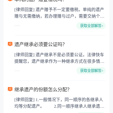
[律师回复] 遗产赠予不一定要缴税。单纯的遗产
赠与无需缴纳，若办理赠与过户，需要交纳个人
所得税、契税和公证费。赠与过户是没有增值税
获取全部解答>
的，因为赠与是被认为是无偿受赠的行为，所以
需要受赠人缴纳个人所得税，同时赠与过户也需
要缴纳公证费，具体如下： 1. 公证费：按房
遗产继承必须要公证吗？
价2%缴纳 2. 评估费：按房价0.5%缴纳
[律师回复] 遗产继承不是必须要公证。法律快车
3. 印花税：按房屋评估价的0.05%缴纳 4. 土
提醒您，遗产继承作为一种继承方式在很多情况
地增值税：按房价1%缴纳 5. 房屋产权登记费：
下都是不需要公证的，当然，如果需要公正的也
100元一件。
获取全部解答>
可以到专门的公证机构去办理，相关程序参照法
律依据。公证不是遗产继承的必经程序。但为了
以防对财产继承发生纠纷，可以对遗产继承进行
继承遗产的份额怎么分配？
公证。所以，只要合法就具有法律效力，不需要
[律师回复] 1.一般情况下，同一顺序的各继承人
公证。
均等分配遗产。 2.同一顺序继承人继承遗产
的份额，一般应当均等。 3.对生活有特殊困