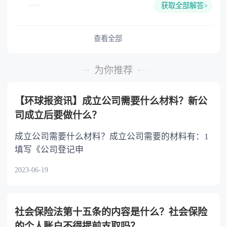
获取全部解答>
难又缺乏劳动能力的继承人，分配遗产时，应当
予以照顾。 4.对被继承人尽了主要扶养义务
或者与被继承人共同生活的继承人，分配遗产
查看全部
时，可以多分。 5.有扶养能力和有扶养条件
的继承人，不尽扶养义务的，分配遗产时，应当
为你推荐
不分或者少分。 6.继承人协商同意的，也可
以不均等。
【环球报资讯】成立公司需要什么材料？新公
司成立后要做什么？
成立公司需要什么材料？成立公司需要的材料有：1
填写《公司登记申
2023-06-19
社会保险法第十五条的内容是什么？社会保险
的个人账户不得提前支取吗？