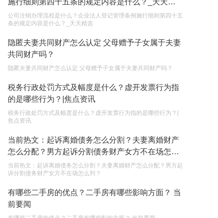
施行细则第四十五条的规定内容是什么？_天天精
权利和责任是什么？
2023-05-04
选
公司注销办理流程是什么？企业法人登记管理条例施行细则第四十五
条的规定内容是什么？_天天精选
单纯的遗产赠要缴税吗？
隐匿夫妻共同财产怎么认定 父母赠予子女属于夫妻
2023-05-05
共同财产吗？
隐匿夫妻共同财产怎么认定 父母赠予子女属于夫妻共同财产吗？
税务行政处罚方式及幅度是什么？虚开发票行为指
的是哪些行为？|焦点资讯
税务行政处罚方式及幅度是什么？虚开发票行为指的是哪些行为？|
焦点资讯
当前热文：起诉离婚债务怎么分割？夫妻离婚财产
怎么分配？男方起诉分割债务财产女方不在场怎么
判？
当前热文：起诉离婚债务怎么分割？夫妻离婚财产怎么分配？男方起
诉分割债务财产女方不在场怎么判？
有哪些二手房的优点？二手房有哪些影响方面？ 当
前要闻