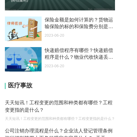
(即结案时)
我可以在苏州申请护照吗？我所在的地方是云南
2023-05-04
保险金额是如何计算的？货物运
输保险的标的和保险费分别是什
你好 我想问一下外国人来这里工作没有护照该怎么
么？
2023-06-20
办？
2023-05-04
快递赔偿程序有哪些？快递赔偿
程序是什么？物业代收快递丢了
如何续签居住证 我的1月7日到期
负责吗？
2023-05-04
2023-06-20
中介说商务签转工作签证合法吗 应该向哪个国家机
医疗事故
关报案？
2023-05-04
天天短讯！工程变更的范围和种类都有哪些？工程
你好 我需要申请去美国结婚的签证 过程是什么？
变更指的是什么？
2023-05-04
天天短讯！工程变更的范围和种类都有哪些？工程变更指的是什么？
代理权的产生原因是什么？当我国没有外贸经营权
公司注销办理流程是什么？企业法人登记管理条例
的企业委托外贸公司进出口贸易时，相关当事人的