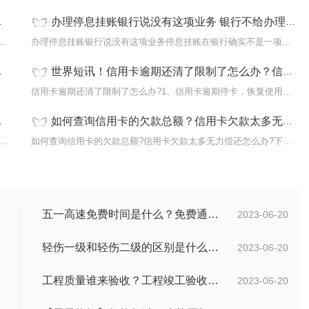
办理停息挂账银行说没有这项业务 银行不给办理停息挂账怎么办？ 世界聚焦
诉?信用卡逾期三个月以上就有可能被起诉。
办理停息挂账银行说没有这项业务停息挂账在银行确实不是一项业务,它
世界短讯！信用卡逾期还清了限制了怎么办？信用卡逾期8个月再还清还能用吗？
下面是小编
信用卡逾期还清了限制了怎么办?1、信用卡逾期停卡，恢复使用的步骤
如何查询信用卡的欠款总额？信用卡欠款太多无力偿还怎么办？|天天聚看点
逾期还款记录怎么办信用卡总是被拒?没有不良记录， 申请信用卡
如何查询信用卡的欠款总额?信用卡欠款太多无力偿还怎么办?下面是小
五一高速免费时间是什么？免费通行的时间范围是什么？|当前速递
2023-06-20
轻伤一级和轻伤二级的区别是什么？轻伤一级的内容都包括哪些？
2023-06-20
工程质量谁来验收？工程竣工验收不合格如何处理？-焦点关注
2023-06-20