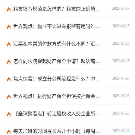
籍贯填写规范是怎样的？籍贯的正确填写规范是什么？-天天微动态
2023-06-27
世界观点：物业不让进车报警有用吗？小区不让业主进车该怎么投诉？
2023-06-27
汇票和本票的付款方式有什么不同？汇票和本票包含的交易数有什么不同？ 环球今热点
2023-06-27
怎样向法院提起财产保全申请？起诉离婚能申请财产保全吗？_全球快播
2023-06-27
焦点快看：成立分公司流程是什么？中华人民共和国公司登记管理条例第四十七条是什么？
2023-06-26
世界视点！执行财产保全担保按担保金额的1%收取吗？
2023-06-26
【全球聚看点】转让股权收入交企业所得税吗？企业所得税征税原则是什么？
2023-06-26
每天加班的时间最长为几个小时（每周加班不能超过多少小时）
2023-06-26