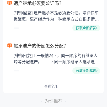
要缴纳公证费，具体如下： 1. 公证费：按房
遗产继承必须要公证吗？
价2%缴纳 2. 评估费：按房价0.5%缴纳
[律师回复] 遗产继承不是必须要公证。法律快车
3. 印花税：按房屋评估价的0.05%缴纳 4. 土
提醒您，遗产继承作为一种继承方式在很多情况
地增值税：按房价1%缴纳 5. 房屋产权登记费：
下都是不需要公证的，当然，如果需要公正的也
100元一件。
获取全部解答>
可以到专门的公证机构去办理，相关程序参照法
律依据。公证不是遗产继承的必经程序。但为了
以防对财产继承发生纠纷，可以对遗产继承进行
继承遗产的份额怎么分配？
公证。所以，只要合法就具有法律效力，不需要
[律师回复] 1.一般情况下，同一顺序的各继承人
公证。
均等分配遗产。 2.同一顺序继承人继承遗产
的份额，一般应当均等。 3.对生活有特殊困
获取全部解答>
难又缺乏劳动能力的继承人，分配遗产时，应当
予以照顾。 4.对被继承人尽了主要扶养义务
或者与被继承人共同生活的继承人，分配遗产
查看全部
时，可以多分。 5.有扶养能力和有扶养条件
的继承人，不尽扶养义务的，分配遗产时，应当
为你推荐
不分或者少分。 6.继承人协商同意的，也可