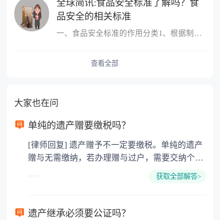
全球简讯:食品安全标准了解吗？食
品安全的相关标准
一、食品安全标准的作用分类1、根据制定标准的主体进行分类，包括国
查看全部
大家也在问
单纯的遗产赠要缴税吗？
[律师回复] 遗产赠予不一定要缴税。单纯的遗产
赠与无需缴纳，若办理赠与过户，需要交纳个人
所得税、契税和公证费。赠与过户是没有增值税
获取全部解答>
的，因为赠与是被认为是无偿受赠的行为，所以
需要受赠人缴纳个人所得税，同时赠与过户也需
要缴纳公证费，具体如下： 1. 公证费：按房
遗产继承必须要公证吗？