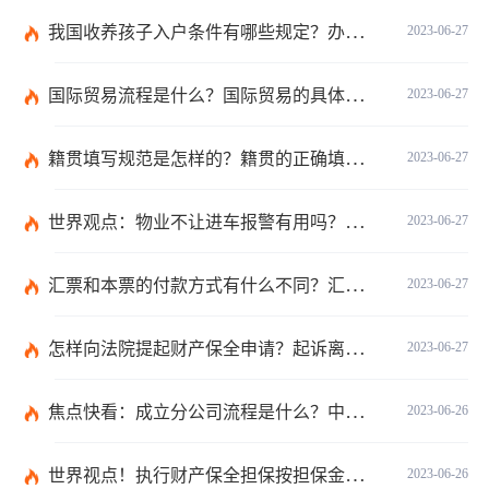
我国收养孩子入户条件有哪些规定？办理收养登记的事实收养情况有几种？
2023-06-27
国际贸易流程是什么？国际贸易的具体流程的内容都有哪些？
2023-06-27
籍贯填写规范是怎样的？籍贯的正确填写规范是什么？-天天微动态
2023-06-27
世界观点：物业不让进车报警有用吗？小区不让业主进车该怎么投诉？
2023-06-27
汇票和本票的付款方式有什么不同？汇票和本票包含的交易数有什么不同？ 环球今热点
2023-06-27
怎样向法院提起财产保全申请？起诉离婚能申请财产保全吗？_全球快播
2023-06-27
焦点快看：成立分公司流程是什么？中华人民共和国公司登记管理条例第四十七条是什么？
2023-06-26
世界视点！执行财产保全担保按担保金额的1%收取吗？
2023-06-26