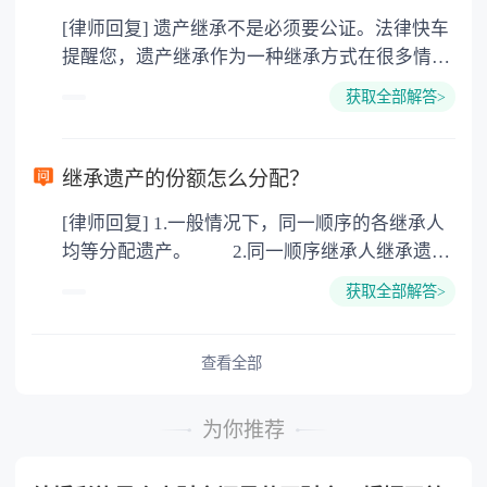
价2%缴纳 2. 评估费：按房价0.5%缴纳
[律师回复] 遗产继承不是必须要公证。法律快车
3. 印花税：按房屋评估价的0.05%缴纳 4. 土
提醒您，遗产继承作为一种继承方式在很多情况
地增值税：按房价1%缴纳 5. 房屋产权登记费：
下都是不需要公证的，当然，如果需要公正的也
100元一件。
获取全部解答>
可以到专门的公证机构去办理，相关程序参照法
律依据。公证不是遗产继承的必经程序。但为了
以防对财产继承发生纠纷，可以对遗产继承进行
继承遗产的份额怎么分配？
公证。所以，只要合法就具有法律效力，不需要
[律师回复] 1.一般情况下，同一顺序的各继承人
公证。
均等分配遗产。 2.同一顺序继承人继承遗产
的份额，一般应当均等。 3.对生活有特殊困
获取全部解答>
难又缺乏劳动能力的继承人，分配遗产时，应当
予以照顾。 4.对被继承人尽了主要扶养义务
或者与被继承人共同生活的继承人，分配遗产
查看全部
时，可以多分。 5.有扶养能力和有扶养条件
的继承人，不尽扶养义务的，分配遗产时，应当
为你推荐
不分或者少分。 6.继承人协商同意的，也可
以不均等。