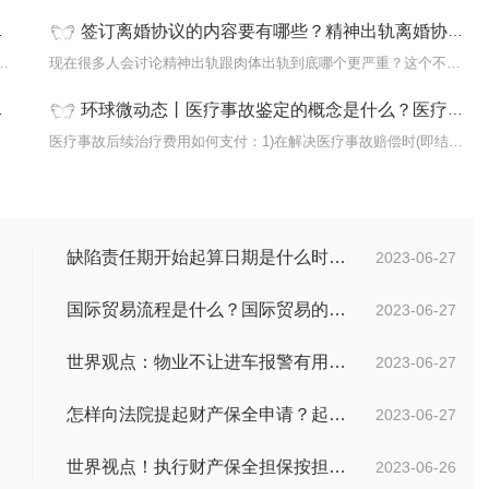
签订离婚协议的内容要有哪些？精神出轨离婚协议书怎么写？
销?被骗注册公司想注销该公司的注销流程：
现在很多人会讨论精神出轨跟肉体出轨到底哪个更严重？这个不同的人
环球微动态丨医疗事故鉴定的概念是什么？医疗事故后续治疗费用如何支付？
提条件
医疗事故后续治疗费用如何支付：1)在解决医疗事故赔偿时(即结案时)
缺陷责任期开始起算日期是什么时候？缺陷责任终止证书签发的必要条件是什么？
2023-06-27
国际贸易流程是什么？国际贸易的具体流程的内容都有哪些？
2023-06-27
世界观点：物业不让进车报警有用吗？小区不让业主进车该怎么投诉？
2023-06-27
怎样向法院提起财产保全申请？起诉离婚能申请财产保全吗？_全球快播
2023-06-27
世界视点！执行财产保全担保按担保金额的1%收取吗？
2023-06-26