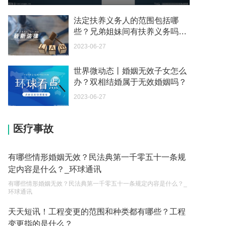
我可以在苏州申请护照吗？我所在的地方是云南
2023-05-04
法定扶养义务人的范围包括哪
些？兄弟姐妹间有扶养义务吗？-
你好 我想问一下外国人来这里工作没有护照该怎么
每日聚焦
2023-06-27
办？
2023-05-04
世界微动态丨婚姻无效子女怎么
办？双相结婚属于无效婚姻吗？
如何续签居住证 我的1月7日到期
2023-05-04
2023-06-27
中介说商务签转工作签证合法吗 应该向哪个国家机
医疗事故
关报案？
2023-05-04
有哪些情形婚姻无效？民法典第一千零五十一条规
你好 我需要申请去美国结婚的签证 过程是什么？
定内容是什么？_环球通讯
2023-05-04
有哪些情形婚姻无效？民法典第一千零五十一条规定内容是什么？_
环球通讯
代理权的产生原因是什么？当我国没有外贸经营权
的企业委托外贸公司进出口贸易时，相关当事人的
天天短讯！工程变更的范围和种类都有哪些？工程
权利和责任是什么？
变更指的是什么？
2023-05-04