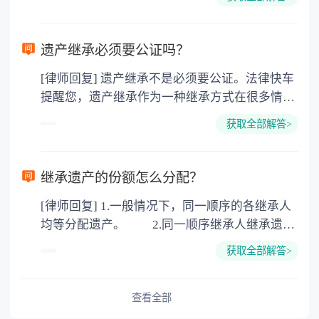
的，因为赠与是被认为是无偿受赠的行为，所以
需要受赠人缴纳个人所得税，同时赠与过户也需
要缴纳公证费，具体如下： 1. 公证费：按房
遗产继承必须要公证吗？
价2%缴纳 2. 评估费：按房价0.5%缴纳
[律师回复] 遗产继承不是必须要公证。法律快车
3. 印花税：按房屋评估价的0.05%缴纳 4. 土
提醒您，遗产继承作为一种继承方式在很多情况
地增值税：按房价1%缴纳 5. 房屋产权登记费：
下都是不需要公证的，当然，如果需要公正的也
100元一件。
获取全部解答>
可以到专门的公证机构去办理，相关程序参照法
律依据。公证不是遗产继承的必经程序。但为了
以防对财产继承发生纠纷，可以对遗产继承进行
继承遗产的份额怎么分配？
公证。所以，只要合法就具有法律效力，不需要
[律师回复] 1.一般情况下，同一顺序的各继承人
公证。
均等分配遗产。 2.同一顺序继承人继承遗产
的份额，一般应当均等。 3.对生活有特殊困
获取全部解答>
难又缺乏劳动能力的继承人，分配遗产时，应当
予以照顾。 4.对被继承人尽了主要扶养义务
或者与被继承人共同生活的继承人，分配遗产
查看全部
时，可以多分。 5.有扶养能力和有扶养条件