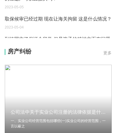
2023-05-05
取保候审已经过期 现在让海关拘留 这是什么情况？
2023-05-04
到德国交了保证金留学 但是孩子的精神方面有问题
保证金可以拿回来吗？
房产纠纷
更多
2023-05-04
我想问一下申请护照需要带什么证件？
2023-05-04
您好：请问从国外进口的费钢税率是多少？非常感
谢！
2023-05-04
公司法中关于实业公司注册的法律依据是什么？中华人民共和国公司法第二十三条是什么？ 当前速看
外国旅游签证可以在中国大使馆登记结婚吗？
一、实业公司经营范围包括哪些(一)实业公司的经营范围，一
2023-05-04
言以蔽之