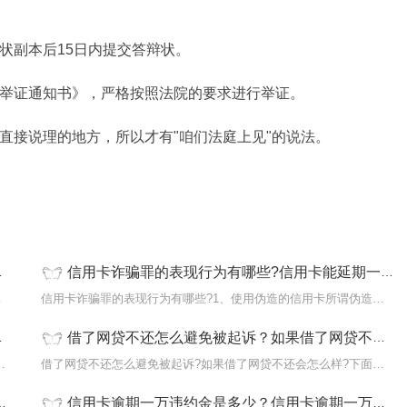
诉状副本后15日内提交答辩状。
《举证通知书》，严格按照法院的要求进行举证。
面直接说理的地方，所以才有"咱们法庭上见"的说法。
信用卡诈骗罪的表现行为有哪些?信用卡能延期一年还款吗?
下面是小编
信用卡诈骗罪的表现行为有哪些?1、使用伪造的信用卡所谓伪造的信用
借了网贷不还怎么避免被起诉？如果借了网贷不还会怎么样？-播报
了解银行停息挂账政策，准备相关材
借了网贷不还怎么避免被起诉?如果借了网贷不还会怎么样?下面是小编
信用卡逾期一万违约金是多少？信用卡逾期一万会要坐牢吗？