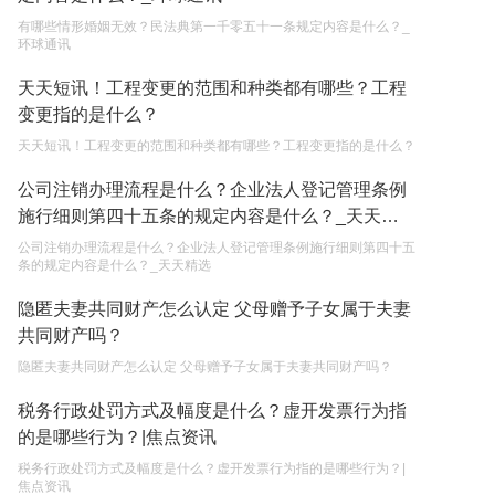
有哪些情形婚姻无效？民法典第一千零五十一条规定内容是什么？_
单纯的遗产赠要缴税吗？
环球通讯
2023-05-05
天天短讯！工程变更的范围和种类都有哪些？工程
变更指的是什么？
天天短讯！工程变更的范围和种类都有哪些？工程变更指的是什么？
公司注销办理流程是什么？企业法人登记管理条例
施行细则第四十五条的规定内容是什么？_天天精
选
公司注销办理流程是什么？企业法人登记管理条例施行细则第四十五
条的规定内容是什么？_天天精选
隐匿夫妻共同财产怎么认定 父母赠予子女属于夫妻
共同财产吗？
隐匿夫妻共同财产怎么认定 父母赠予子女属于夫妻共同财产吗？
税务行政处罚方式及幅度是什么？虚开发票行为指
的是哪些行为？|焦点资讯
税务行政处罚方式及幅度是什么？虚开发票行为指的是哪些行为？|
焦点资讯