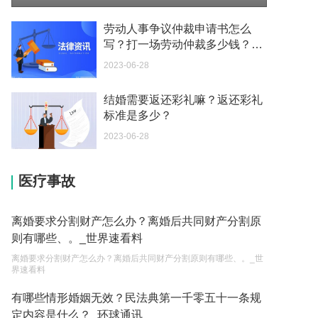
我可以在苏州申请护照吗？我所在的地方是云南
2023-05-04
劳动人事争议仲裁申请书怎么
写？打一场劳动仲裁多少钱？_
你好 我想问一下外国人来这里工作没有护照该怎么
全球今头条
2023-06-28
办？
2023-05-04
结婚需要返还彩礼嘛？返还彩礼
标准是多少？
如何续签居住证 我的1月7日到期
2023-05-04
2023-06-28
中介说商务签转工作签证合法吗 应该向哪个国家机
医疗事故
关报案？
2023-05-04
离婚要求分割财产怎么办？离婚后共同财产分割原
你好 我需要申请去美国结婚的签证 过程是什么？
则有哪些、。_世界速看料
2023-05-04
离婚要求分割财产怎么办？离婚后共同财产分割原则有哪些、。_世
界速看料
代理权的产生原因是什么？当我国没有外贸经营权
的企业委托外贸公司进出口贸易时，相关当事人的
有哪些情形婚姻无效？民法典第一千零五十一条规
权利和责任是什么？
定内容是什么？_环球通讯
2023-05-04