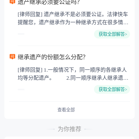
遗产继承必须要公证吗？
价2%缴纳 2. 评估费：按房价0.5%缴纳
[律师回复] 遗产继承不是必须要公证。法律快车
3. 印花税：按房屋评估价的0.05%缴纳 4. 土
提醒您，遗产继承作为一种继承方式在很多情况
地增值税：按房价1%缴纳 5. 房屋产权登记费：
下都是不需要公证的，当然，如果需要公正的也
100元一件。
获取全部解答>
可以到专门的公证机构去办理，相关程序参照法
律依据。公证不是遗产继承的必经程序。但为了
以防对财产继承发生纠纷，可以对遗产继承进行
继承遗产的份额怎么分配？
公证。所以，只要合法就具有法律效力，不需要
[律师回复] 1.一般情况下，同一顺序的各继承人
公证。
均等分配遗产。 2.同一顺序继承人继承遗产
的份额，一般应当均等。 3.对生活有特殊困
获取全部解答>
难又缺乏劳动能力的继承人，分配遗产时，应当
予以照顾。 4.对被继承人尽了主要扶养义务
或者与被继承人共同生活的继承人，分配遗产
查看全部
时，可以多分。 5.有扶养能力和有扶养条件
的继承人，不尽扶养义务的，分配遗产时，应当
为你推荐
不分或者少分。 6.继承人协商同意的，也可