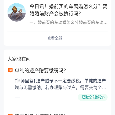
今日讯！婚前买的车离婚怎么分？离
婚婚前财产会被执行吗？
一、婚前买的车离婚怎么分婚前买的车离婚，除另有约定外，一般归个
查看全部
大家也在问
单纯的遗产赠要缴税吗？
[律师回复] 遗产赠予不一定要缴税。单纯的遗产
赠与无需缴纳，若办理赠与过户，需要交纳个人
所得税、契税和公证费。赠与过户是没有增值税
获取全部解答>
的，因为赠与是被认为是无偿受赠的行为，所以
需要受赠人缴纳个人所得税，同时赠与过户也需
要缴纳公证费，具体如下： 1. 公证费：按房