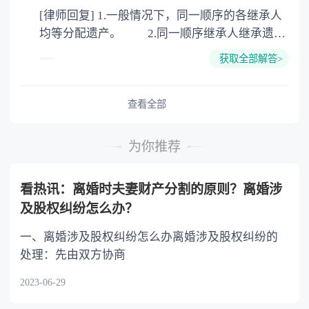
[律师回复] 1.一般情况下，同一顺序的各继承人
公证。
均等分配遗产。 2.同一顺序继承人继承遗产
的份额，一般应当均等。 3.对生活有特殊困
获取全部解答>
难又缺乏劳动能力的继承人，分配遗产时，应当
予以照顾。 4.对被继承人尽了主要扶养义务
或者与被继承人共同生活的继承人，分配遗产
查看全部
时，可以多分。 5.有扶养能力和有扶养条件
的继承人，不尽扶养义务的，分配遗产时，应当
为你推荐
不分或者少分。 6.继承人协商同意的，也可
以不均等。
看热讯：离婚时夫妻财产分割的原则？离婚涉
及股权纠纷怎么办？
一、离婚涉及股权纠纷怎么办离婚涉及股权纠纷的
处理：先由双方协商
2023-06-29