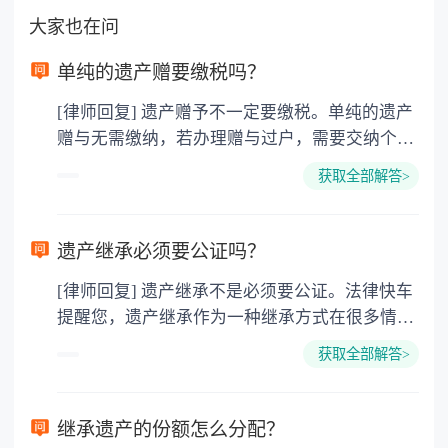
大家也在问
单纯的遗产赠要缴税吗？
[律师回复] 遗产赠予不一定要缴税。单纯的遗产
赠与无需缴纳，若办理赠与过户，需要交纳个人
所得税、契税和公证费。赠与过户是没有增值税
获取全部解答>
的，因为赠与是被认为是无偿受赠的行为，所以
需要受赠人缴纳个人所得税，同时赠与过户也需
要缴纳公证费，具体如下： 1. 公证费：按房
遗产继承必须要公证吗？
价2%缴纳 2. 评估费：按房价0.5%缴纳
[律师回复] 遗产继承不是必须要公证。法律快车
3. 印花税：按房屋评估价的0.05%缴纳 4. 土
提醒您，遗产继承作为一种继承方式在很多情况
地增值税：按房价1%缴纳 5. 房屋产权登记费：
下都是不需要公证的，当然，如果需要公正的也
100元一件。
获取全部解答>
可以到专门的公证机构去办理，相关程序参照法
律依据。公证不是遗产继承的必经程序。但为了
以防对财产继承发生纠纷，可以对遗产继承进行
继承遗产的份额怎么分配？
公证。所以，只要合法就具有法律效力，不需要