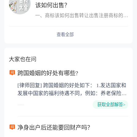
该如何出售？
一、商标该如何出售转让出售注册商标的，转让人和受让人应当签订转...
查看全部
大家也在问
跨国婚姻的好处有哪些?
[律师回复] 跨国婚姻的好处如下： 1.发达国家和
发展中国家的福利待遇不同，例如：养老保险
金，失业救济金。 子女在18周岁(美国、加拿大
获取全部解答>
22周岁前)都具有教育费、医疗费全免，奶粉费
和抚养费每周由政府发放200-400美圆不等，要
看具体国家和具体城市。 2.西方文化不同。男性
净身出户后还能要回财产吗？
没有中国文化的儒家思想，所谓男尊女卑，三从