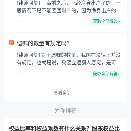
[律师回复] 离婚之后，已经净身出户了的，一
四德，相对还有女权主义，对女权的保护。例
般情况下是不能要回财产的，因为净身出户的一
如：女性在怀孕和哺乳期所在单位的裁员受保
方已经放弃了分割财产的权利，此时的财产已经
护，对女权尊重才能体现他们的绅士风度，西方
获取全部解答>
是对方的个人财产了，再没有权利要求分割财产
男性的浪漫，幽默和家庭的责任心强，除非不想
了。除非当初在离婚的时候，之所以选择净身出
结婚，一旦想建立家庭就会有经济基础后才考虑
户，是因为受到了对方的欺诈或者胁迫等等，那
选择婚姻。 3.为孩子搭建的平台，因为将来孩子
遗嘱的数量有规定吗？
么是可以在离婚之后的一年内，要求重新分割财
出国深造的费用远比现在的婚姻移民费用多很
[律师回复] 对于遗嘱的数量，我国在法律上并没
产的。 法律依据：《最高人民法院关于适用
多，而且孩子一个人在外面的消费很大，还没有
有规定，也就是说，只要立遗嘱人愿意，是可以
〈中华人民共和国民法典〉婚姻家庭编的解释
家，最终也不会有公民卡。
立成百上千份遗嘱的，只不过并不会都生效的，
(一)》 第七十条 夫妻双方协议离婚后就财产
获取全部解答>
如果遗嘱内容有互相抵触的，那么以后一份遗嘱
分割问题反悔，请求撤销财产分割协议的，人民
为主如果立有公证遗嘱，那么以最后一份公证遗
法院应当受理。 人民法院审理后，未发现订
嘱为准。 法律依据：《中华人民共和国民法
查看全部
立财产分割协议时存在欺诈、胁迫等情形的，应
典》 第一千一百四十二条 遗嘱人可以撤
当依法驳回当事人的诉讼请求。
回、变更自己所立的遗嘱。 立遗嘱后，遗嘱
为你推荐
人实施与遗嘱内容相反的民事法律行为的，视为
对遗嘱相关内容的撤回。 立有数份遗嘱，内
权益比率和权益乘数有什么关系？股东权益比