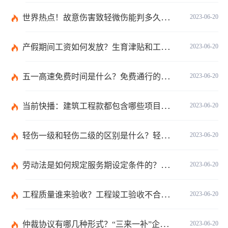
世界热点！故意伤害致轻微伤能判多久时间？轻微伤鉴定标准是什么？
2023-06-20
产假期间工资如何发放？生育津贴和工资冲突吗？
2023-06-20
五一高速免费时间是什么？免费通行的时间范围是什么？|当前速递
2023-06-20
当前快播：建筑工程款都包含哪些项目？建筑施工纠纷管辖法院如何确定？
2023-06-20
轻伤一级和轻伤二级的区别是什么？轻伤一级的内容都包括哪些？
2023-06-20
劳动法是如何规定服务期设定条件的？劳动法调整的劳动关系包含哪些呢？
2023-06-20
工程质量谁来验收？工程竣工验收不合格如何处理？-焦点关注
2023-06-20
仲裁协议有哪几种形式？“三来一补”企业的劳动仲裁争议申诉书主体是谁？-全球焦点
2023-06-20