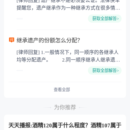
[律师回复] 遗产继承不是必须要公证。法律快车
3. 印花税：按房屋评估价的0.05%缴纳 4. 土
提醒您，遗产继承作为一种继承方式在很多情况
地增值税：按房价1%缴纳 5. 房屋产权登记费：
下都是不需要公证的，当然，如果需要公正的也
100元一件。
获取全部解答>
可以到专门的公证机构去办理，相关程序参照法
律依据。公证不是遗产继承的必经程序。但为了
以防对财产继承发生纠纷，可以对遗产继承进行
继承遗产的份额怎么分配？
公证。所以，只要合法就具有法律效力，不需要
[律师回复] 1.一般情况下，同一顺序的各继承人
公证。
均等分配遗产。 2.同一顺序继承人继承遗产
的份额，一般应当均等。 3.对生活有特殊困
获取全部解答>
难又缺乏劳动能力的继承人，分配遗产时，应当
予以照顾。 4.对被继承人尽了主要扶养义务
或者与被继承人共同生活的继承人，分配遗产
查看全部
时，可以多分。 5.有扶养能力和有扶养条件
的继承人，不尽扶养义务的，分配遗产时，应当
为你推荐
不分或者少分。 6.继承人协商同意的，也可
以不均等。
天天播报:酒精120属于什么程度？酒精107属于