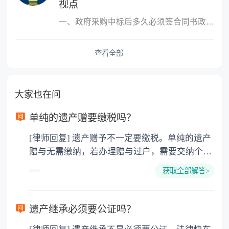
视点
一、政府采购中标后多久必须签合同书政府采购中标后必须签合同书的
查看全部
大家也在问
单纯的遗产赠要缴税吗？
[律师回复] 遗产赠予不一定要缴税。单纯的遗产
赠与无需缴纳，若办理赠与过户，需要交纳个人
所得税、契税和公证费。赠与过户是没有增值税
获取全部解答>
的，因为赠与是被认为是无偿受赠的行为，所以
需要受赠人缴纳个人所得税，同时赠与过户也需
要缴纳公证费，具体如下： 1. 公证费：按房
遗产继承必须要公证吗？
价2%缴纳 2. 评估费：按房价0.5%缴纳