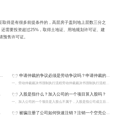
可证取得是有很多前提条件的，高层房子盖到地上层数三分之
，还需要投资超过25%，取得土地证、用地规划许可证、建
请预售许可证。
申请仲裁的争议必须是劳动争议吗？申请仲裁的劳动争议必须属于仲裁委员会的受案范围吗？
港的霍
一、劳动仲裁裁决书强制执行流程劳动仲裁裁决书强制执行流程如下：1
入股是指什么？加入公司的一个项目算入股吗？
最新《
一、加入公司的一个项目是入股么不属于，入股是指公司成立后，原始
被骗注册了公司如何快速注销？注销一个空壳公司需要多少费用？