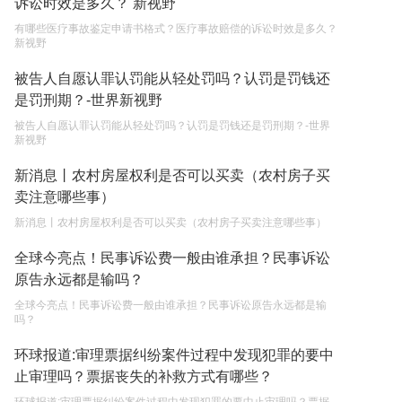
诉讼时效是多久？ 新视野
2023-05-05
有哪些医疗事故鉴定申请书格式？医疗事故赔偿的诉讼时效是多久？
新视野
继承遗产的份额怎么分配？
被告人自愿认罪认罚能从轻处罚吗？认罚是罚钱还
2023-05-05
是罚刑期？-世界新视野
被告人自愿认罪认罚能从轻处罚吗？认罚是罚钱还是罚刑期？-世界
新视野
新消息丨农村房屋权利是否可以买卖（农村房子买
卖注意哪些事）
新消息丨农村房屋权利是否可以买卖（农村房子买卖注意哪些事）
全球今亮点！民事诉讼费一般由谁承担？民事诉讼
原告永远都是输吗？
全球今亮点！民事诉讼费一般由谁承担？民事诉讼原告永远都是输
吗？
环球报道:审理票据纠纷案件过程中发现犯罪的要中
止审理吗？票据丧失的补救方式有哪些？