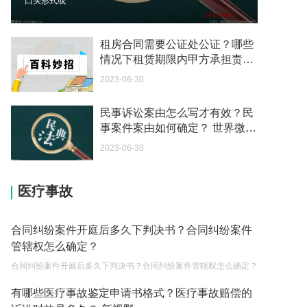
口头形式或
2023-05-04
如何续签居住证 我的1月7日到期
租房合同需要公证处公证？哪些
2023-05-04
情况下租赁期限内甲方承担责
任？ 聚焦
2023-06-30
中介说商务签转工作签证合法吗 应该向哪个国家机
关报案？
民事诉讼案由怎么写才有效？民
2023-05-04
事案件案由如何确定？ 世界微资
讯
你好 我需要申请去美国结婚的签证 过程是什么？
2023-06-30
2023-05-04
医疗事故
代理权的产生原因是什么？当我国没有外贸经营权
的企业委托外贸公司进出口贸易时，相关当事人的
权利和责任是什么？
2023-05-04
合同纠纷案件开庭后多久下判决书？合同纠纷案件
管辖权怎么确定？
单纯的遗产赠要缴税吗？
合同纠纷案件开庭后多久下判决书？合同纠纷案件管辖权怎么确定？
2023-05-05
有哪些医疗事故鉴定申请书格式？医疗事故赔偿的
遗产继承必须要公证吗？