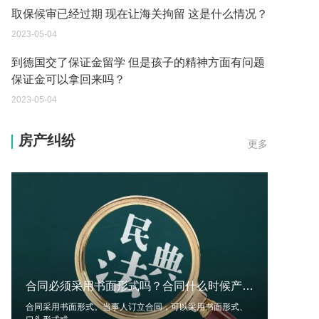
到德国交了保证金留学 但是孩子的精神方面有问题
保证金可以拿回来吗？
2023-05-04
我想问一下申请护照需要带什么证件？
2023-05-04
您好：请问从国外进口的费钢税率是多少？非常感
房产纠纷
更多
谢！
2023-05-04
外国旅游签证可以在中国大使馆登记结婚吗？
2023-05-04
我可以在苏州申请护照吗？我所在的地方是云南
2023-05-04
合同必须采用书面形式吗？合同什么时候产生效力？合同约定解除的条件有哪些？-环球视讯
你好 我想问一下外国人来这里工作没有护照该怎么
办？
合同采用书面形式。当事人订立合同，可以采用书面形式、