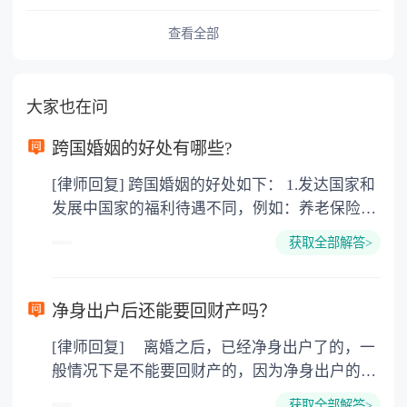
查看全部
大家也在问
跨国婚姻的好处有哪些?
[律师回复] 跨国婚姻的好处如下： 1.发达国家和
发展中国家的福利待遇不同，例如：养老保险
金，失业救济金。 子女在18周岁(美国、加拿大
获取全部解答>
22周岁前)都具有教育费、医疗费全免，奶粉费
和抚养费每周由政府发放200-400美圆不等，要
看具体国家和具体城市。 2.西方文化不同。男性
净身出户后还能要回财产吗？
没有中国文化的儒家思想，所谓男尊女卑，三从
[律师回复] 离婚之后，已经净身出户了的，一
四德，相对还有女权主义，对女权的保护。例
般情况下是不能要回财产的，因为净身出户的一
如：女性在怀孕和哺乳期所在单位的裁员受保
方已经放弃了分割财产的权利，此时的财产已经
护，对女权尊重才能体现他们的绅士风度，西方
获取全部解答>