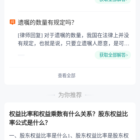
是对方的个人财产了，再没有权利要求分割财产
男性的浪漫，幽默和家庭的责任心强，除非不想
了。除非当初在离婚的时候，之所以选择净身出
结婚，一旦想建立家庭就会有经济基础后才考虑
户，是因为受到了对方的欺诈或者胁迫等等，那
选择婚姻。 3.为孩子搭建的平台，因为将来孩子
遗嘱的数量有规定吗？
么是可以在离婚之后的一年内，要求重新分割财
出国深造的费用远比现在的婚姻移民费用多很
[律师回复] 对于遗嘱的数量，我国在法律上并没
产的。 法律依据：《最高人民法院关于适用
多，而且孩子一个人在外面的消费很大，还没有
有规定，也就是说，只要立遗嘱人愿意，是可以
〈中华人民共和国民法典〉婚姻家庭编的解释
家，最终也不会有公民卡。
立成百上千份遗嘱的，只不过并不会都生效的，
(一)》 第七十条 夫妻双方协议离婚后就财产
获取全部解答>
如果遗嘱内容有互相抵触的，那么以后一份遗嘱
分割问题反悔，请求撤销财产分割协议的，人民
为主如果立有公证遗嘱，那么以最后一份公证遗
法院应当受理。 人民法院审理后，未发现订
嘱为准。 法律依据：《中华人民共和国民法
查看全部
立财产分割协议时存在欺诈、胁迫等情形的，应
典》 第一千一百四十二条 遗嘱人可以撤
当依法驳回当事人的诉讼请求。
回、变更自己所立的遗嘱。 立遗嘱后，遗嘱
为你推荐
人实施与遗嘱内容相反的民事法律行为的，视为
对遗嘱相关内容的撤回。 立有数份遗嘱，内
权益比率和权益乘数有什么关系？股东权益比
容相抵触的，以最后的遗嘱为准。
率公式是什么？
一、股东权益比率是什么1、股东权益比率是股东权